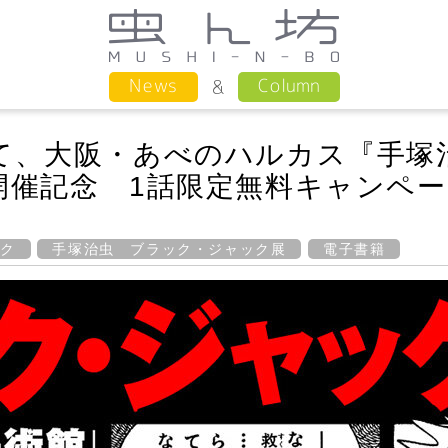
Column
News
て、大阪・あべのハルカス『手塚
開催記念 1話限定無料キャンペー
ック
手塚治虫 ブラック・ジャック展
電子書籍