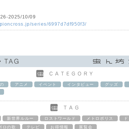
/26-2025/10/09
mpioncross.jp/series/6997d7df950f3/
の
アニメ
イベント
インタビュー
グッズ
新世界ルルー
ロストワールド
メトロポリス
ド
ポロの歌
テレビ
お得情報
展覧会