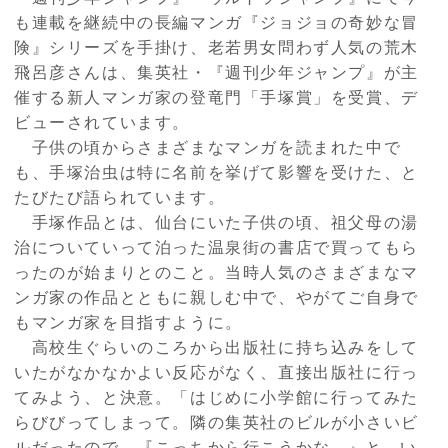
も連載を継続中の長編マンガ『ジョジョの奇妙な冒
険』シリーズを手掛け、老若男女問わず人気の荒木
飛呂彦さんは、集英社・『週刊少年ジャンプ』が主
催する新人マンガ家の登竜門「手塚賞」を受賞、デ
ビューされています。
子供の頃からさまざまなマンガを読まれた中で
も、手塚治虫は特に名前を挙げて影響を受けた、と
たびたび語られています。
手塚作品とは、仙台にいた子供の頃、祖父母の湯
治についていって泊った温泉街の書店で買ってもら
ったのが始まりとのこと。当時人気のさまざまなマ
ンガ家の作品とともに親しむ中で、やがてご自身で
もマンガ家を目指すように。
高校生ぐらいのころから出版社に持ち込みをして
いたがなかなかよい反応がなく、直接出版社に行っ
てみよう、と決意。「はじめに小学館に行ってみた
らびびってしまって。隣の集英社のビルが小さいビ
ルだったので、『こっちから行こうかな...』と。い