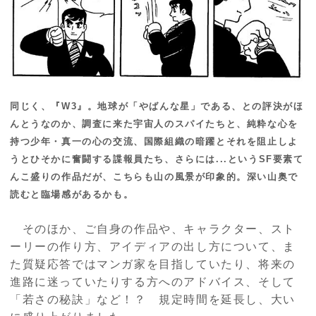
同じく、『W3』。地球が「やばんな星」である、との評決がほ
んとうなのか、調査に来た宇宙人のスパイたちと、純粋な心を
持つ少年・真一の心の交流、国際組織の暗躍とそれを阻止しよ
うとひそかに奮闘する諜報員たち、さらには...というSF要素て
んこ盛りの作品だが、こちらも山の風景が印象的。深い山奥で
読むと臨場感があるかも。
そのほか、ご自身の作品や、キャラクター、スト
ーリーの作り方、アイディアの出し方について、ま
た質疑応答ではマンガ家を目指していたり、将来の
進路に迷っていたりする方へのアドバイス、そして
「若さの秘訣」など！？ 規定時間を延長し、大い