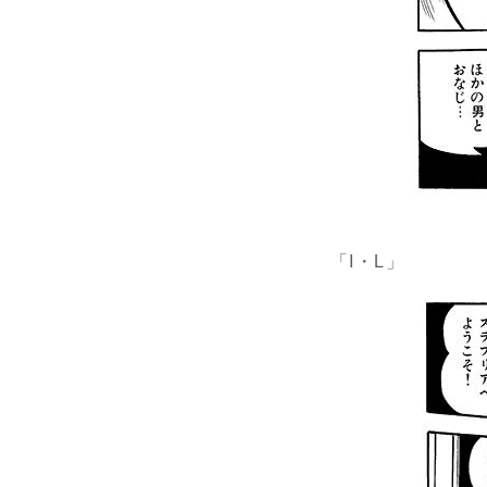
「I・L」