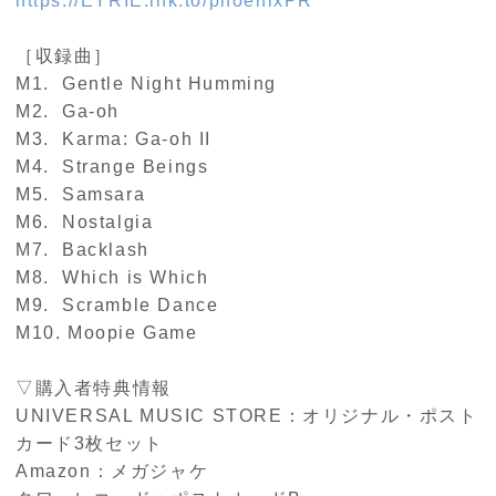
https://EYRIE.lnk.to/phoenixPR
［収録曲］
M1. Gentle Night Humming
M2. Ga-oh
M3. Karma: Ga-oh II
M4. Strange Beings
M5. Samsara
M6. Nostalgia
M7. Backlash
M8. Which is Which
M9. Scramble Dance
M10. Moopie Game
▽購入者特典情報
UNIVERSAL MUSIC STORE：オリジナル・ポスト
カード
3
枚セット
Amazon：メガジャケ