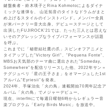
鍵盤奏者・鈴木瑛子と
Rina Kohmoto
によるダイナ
ミックな連弾を、 山近拓音のタイトなドラムがまと
め上げるスタイルのインストバンド。メンバー全員
が米バークリー音大出身。デビューステージとして
出演した
FUJIROCK'21
では、たった三人とは思えな
いそのアグレッシブなライブパフォーマンスが話題
を呼ぶ。
これまでに「秘密結社鷹の爪」スピンオフアニメと
タイアップした"
Victory Girl"
、
"Pequena Fonte"
、
MBS
お天気部のテーマ曲に選出された
"Someday,
Somewhere"
を配信リリースした他、
2022
年サン＝
テグジュペリ「星の王子さま」をオマージュした
1st
アルバム
"Eyriesii"
を発表。
2024年、手塚治虫「火の鳥」連載開始
70
周年記念ア
ルバム「火の鳥」でメジャーデビュー。
現在、
interfm
にて毎週日曜朝
6
時からレギュラー音
楽プログラム「
Early Birds Music
」を放送中。