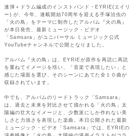
連弾＋ドラム編成のインストバンド・EYRIE(エイリ
ー) が、今年、連載開始70周年を迎える手塚治虫の
「火の鳥」をテーマに制作したアルバム『火の鳥』
が本日発売、最新ミュージック・ビデオ
「Samsara」がユニバーサル ミュージック公式
YouTubeチャンネルで公開となりました。
アルバム『火の鳥』は、EYRIEが原作を再読に再読
を重ねてイメージを培い、「音楽で表現したい」と
感じた場面を選び、そのシーンにあてた全１０曲が
収録されています。
中でも、アルバムのリードトラック「
Samsara
」
は、過去と未来を対比させて描かれる「火の鳥」太
陽編の壮大なイメージと、少数派にしか作れない美
しさと力強さを表現した楽曲。本日公開された最新
ミュージック・ビデオ「
Samsara
」では、
EYRIE
の
演奏映像と「火の鳥」太陽編の漫画イラストがコラ