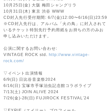
10月
25
日
(
金
)
大阪 梅田シャングリラ
10月
31
日
(
木
)
東京 渋谷
WWW
CD封入先行受付期間
: 6/7(
金
)12:00
〜
6/16(
日
)23:59
※
CD
封入先行は、アルバム「火の鳥」に封入されて
いるチケット特別先行予約用紙をお持ちの方のみお
申し込みいただけます。
公演に関するお問い合わせ
:
VINTAGE ROCK std.
http://www.vintage-
rock.com/
▽イベント出演情報
6/9(日
)
日比谷音楽祭
2024
6/16(日
)
宝塚市手塚治虫記念館コラボライブ
7/13(土
) JOIN ALIVE 2024
7/26(金
)-28(
日
) FUJIROCK FESTIVAL'24
▽
EYRIE
（エイリー） プロフィール