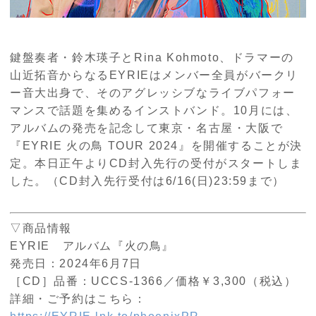
鍵盤奏者・鈴木瑛子と
Rina Kohmoto
、ドラマーの
山近拓音からなる
EYRIE
はメンバー全員がバークリ
ー音大出身で、そのアグレッシブなライブパフォー
マンスで話題を集めるインストバンド。
10
月には、
アルバムの発売を記念して東京・名古屋・大阪で
『
EYRIE
火の鳥
TOUR 2024
』を開催することが決
定。本日正午より
CD
封入先行の受付がスタートしま
した。（
CD
封入先行受付は
6/16(
日
)23:59
まで）
▽商品情報
EYRIE アルバム『火の鳥』
発売日：
2024
年
6
月
7
日
［
CD
］品番：
UCCS-
1366
／価格￥
3,300
（税込）
詳細・ご予約はこちら：