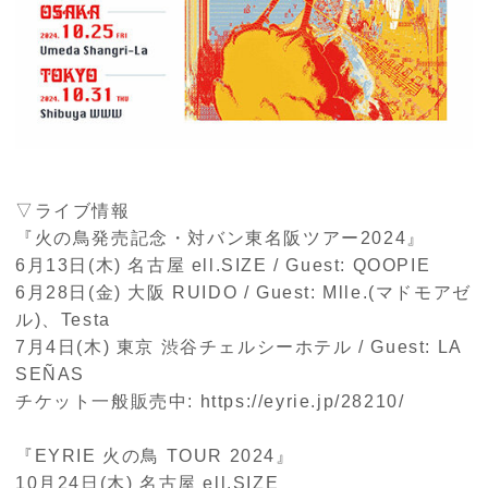
▽ライブ情報
『火の鳥発売記念・対バン東名阪ツアー
2024
』
6月
13
日
(
木
)
名古屋
ell.SIZE / Guest: QOOPIE
6月
28
日
(
金
)
大阪
RUIDO / Guest: Mlle.(
マドモアゼ
ル
)
、
Testa
7月
4
日
(
木
)
東京 渋谷チェルシーホテル
/ Guest: LA
SEÑAS
チケット一般販売中
: https://eyrie.jp/28210/
『
EYRIE
火の鳥
TOUR 2024
』
10月
24
日
(
木
)
名古屋
ell.SIZE