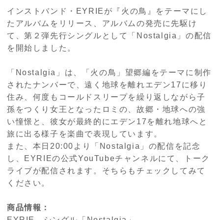
インストバンド・EYRIEが『火の鳥』をテーマにし
たアルバムをリリース、アルバムの発売に先駆け
て、第２弾先行シングルとして「Nostalgia」の配信
を開始しました。
「Nostalgia」は、「火の鳥」望郷編をテーマに制作
されたナンバーで、遠く地球を離れエデン17に移り
住み、何度もコールドスリープを繰り返しながら子
孫をつくり女王となったロミの、故郷・地球への強
い憧憬と、彼女が最終的にエデン17を離れ地球へと
旅に出る様子を楽曲で表現しています。
また、本日20:00より「Nostalgia」の配信を記念
し、EYRIEの公式YouTubeチャンネルにて、トーク
ライブが配信されます。そちらもチェックしてみて
ください。
商品情報：
EYRIE シングル「Nostalgia」