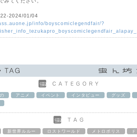
でみてください。
/22-2024/01/04
ass.auone.jp/info/boyscomiclegendfair/?
isher_info_tezukapro_boyscomiclegendfair_alapay
の
アニメ
イベント
インタビュー
グッズ
新世界ルルー
ロストワールド
メトロポリス
ド