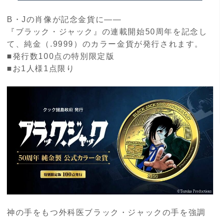
B・Jの肖像が記念金貨に――
『ブラック・ジャック』の連載開始50周年を記念し
て、純金（.9999）のカラー金貨が発行されます。
■発行数100点の特別限定版
■お1人様1点限り
神の手をもつ外科医ブラック・ジャックの手を強調