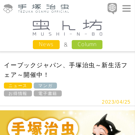
Column
News
イーブックジャパン、手塚治虫～新生活フ
ェア～開催中！
ニュース
マンガ
お得情報
電子書籍
2023/04/25