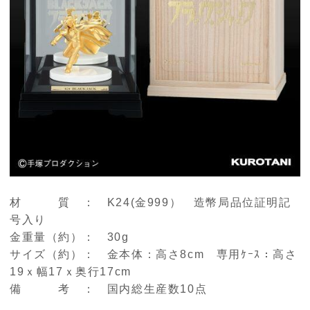
材 質 ： K24(金999） 造幣局品位証明記
号入り
金重量（約）： 30g
サイズ（約）： 金本体：高さ8cm 専用ｹｰｽ：高さ
19ｘ幅17ｘ奥行17cm
備 考 ： 国内総生産数10点