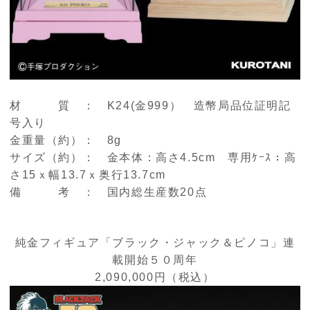
材 質 ： K24(金999） 造幣局品位証明記
号入り
金重量（約）： 8g
サイズ（約）： 金本体：高さ4.5cm 専用ｹｰｽ：高
さ15ｘ幅13.7ｘ奥行13.7cm
備 考 ： 国内総生産数20点
純金フィギュア「ブラック・ジャック＆ピノコ」連
載開始５０周年
2,090,000円（税込）