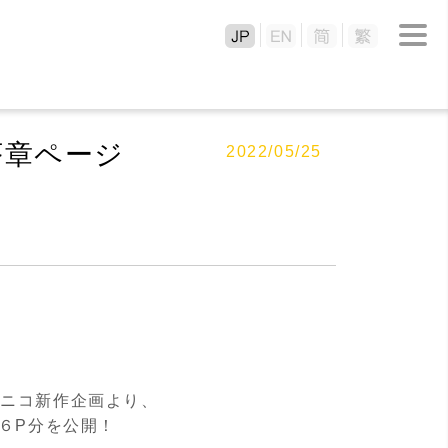
序章ページ
2022/05/25
ユニコ新作企画より、
６P
分を公開！