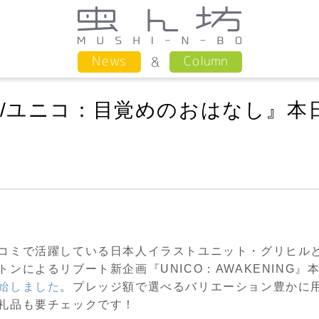
Column
News
NING/ユニコ：目覚めのおはなし』
コミで活躍している日本人イラストユニット・グリヒル
ンによるリブート新企画『UNICO：AWAKENING』
始しました
。プレッジ額で選べるバリエーション豊かに
礼品も要チェックです！