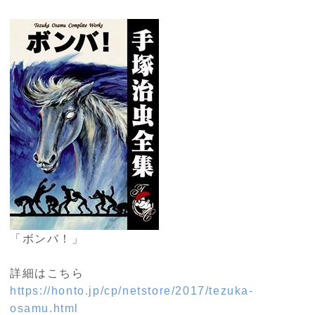
「ボンバ！」
詳細はこちら
https://honto.jp/cp/netstore/2017/tezuka-
osamu.html