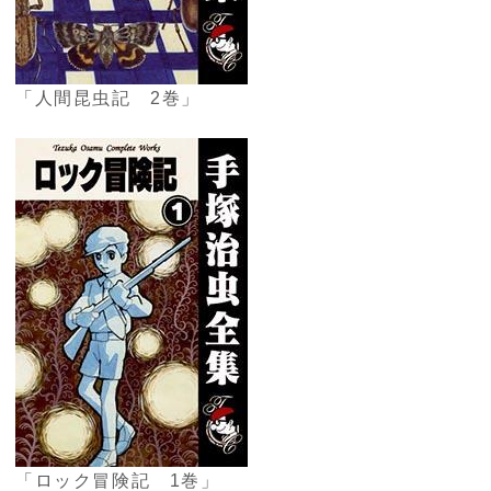
「人間昆虫記 2巻」
「ロック冒険記 1巻」