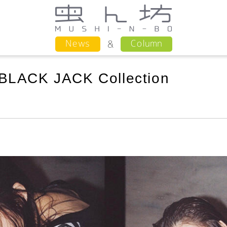
Column
News
ACK JACK Collection