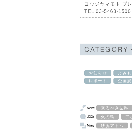
ヨウジヤマモト プ
TEL 03-5463-1500
お知らせ
よみも
レポート
企画展
来るべき世界
火の鳥
ア
鉄腕アトム