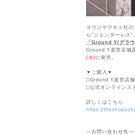
ヨウジヤマモト社の
ら"ジェンダーレス
「Ground Y(グラ
Ground Y直営店舗及び
(火)
に発売。
▼ご購入▼
□Ground Y直営店
□公式オンラインス
詳しくはこちら
https://theshopyo
―お問い合わせ先―