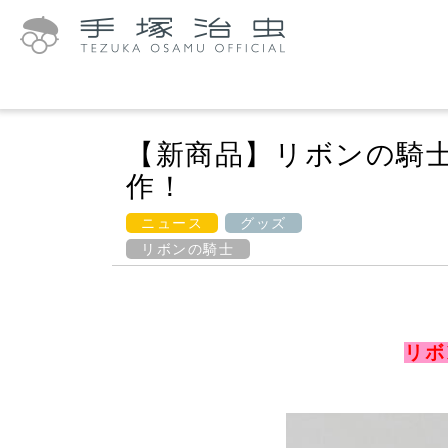
【新商品】リボンの騎士
作！
ニュース
グッズ
リボンの騎士
リボ