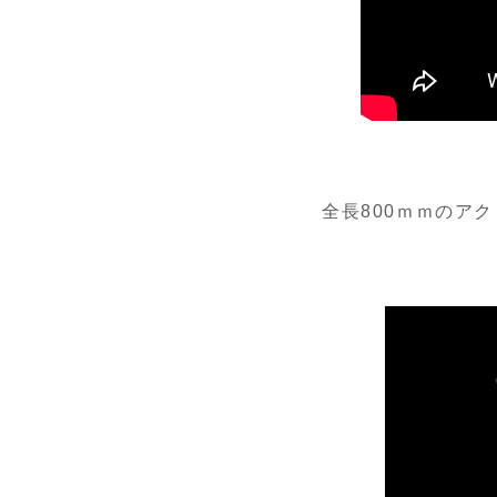
全長800ｍｍのア