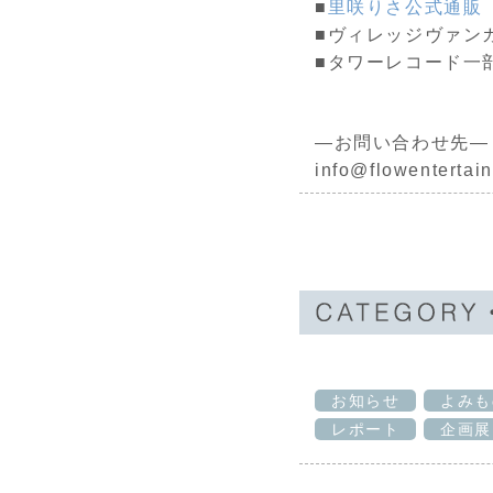
■
里咲りさ公式通販
■ヴィレッジヴァン
■タワーレコード一
―お問い合わせ先―
info@flowentertain
お知らせ
よみも
レポート
企画展