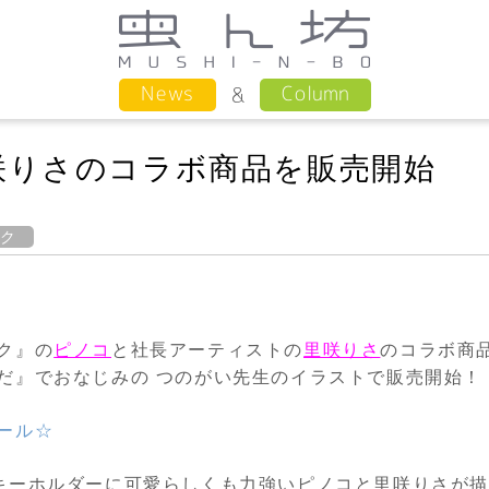
Column
News
咲りさのコラボ商品を販売開始
ック
ク』の
ピノコ
と社長アーティストの
里咲りさ
のコラボ商
だ』でおなじみの つのがい先生のイラストで販売開始！
ール☆
キーホルダーに可愛らしくも力強いピノコと里咲りさが