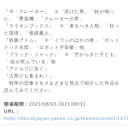
『ザ・クレーター』 ※「溶けた男」「鈴が鳴っ
た」「墜落機」「クレーターの男」
『ライオンブックス』 ※「来るべき人類」「狂っ
た国境」「複眼魔人」
『鉄腕アトム』 ※「イワンのばかの巻」「ホット
ドッグ兵団」「ロボット宇宙艇」他
『ブラック・ジャック』 ※「空からきた子ども」
「 絵が死んでいる」他
『アドルフに告ぐ』
『人間ども集まれ！』
戦争の悲惨さをさまざまな視点で紹介した作品を
読んでみてください。
開催期間：
2021/08/03-2021/08/31
URL：
https://ebookjapan.yahoo.co.jp/theme/content/147