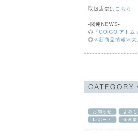
取扱店舗は
こちら
-関連NEWS-
◎
「GO!GO!アト
◎
≪新商品情報≫大
お知らせ
よみも
レポート
企画展