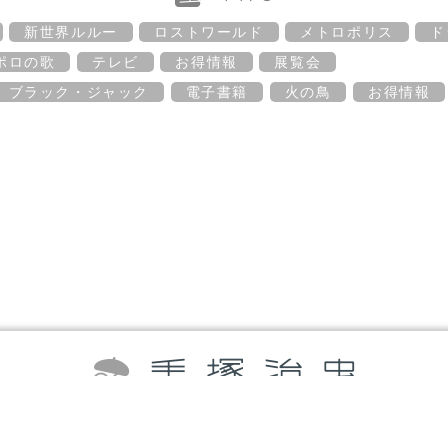
新世界ルルー
ロストワールド
メトロポリス
ド
ポロの歌
テレビ
お得情報
展覧会
ブラック・ジャック
電子書籍
火の鳥
お得情報
©TEZUKA PRODUCTIONS