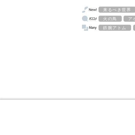
来るべき世界
火の鳥
ア
鉄腕アトム