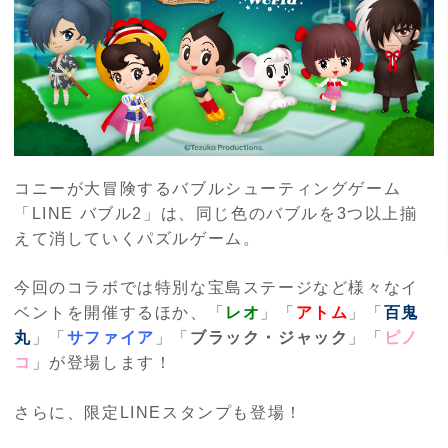
コニーが大冒険するバブルシューティングゲーム
「
LINE
バブル
2
」は、同じ色のバブルを
3
つ以上揃
えて消していくパズルゲーム。
今回のコラボでは特別な宝島ステージなど様々なイ
ベントを開催するほか、「
レオ
」「
アトム
」「
百鬼
丸
」「
サファイア
」「
ブラック・ジャック
」「
ピノ
コ
」が登場します！
さらに、限定
LINE
スタンプも登場！