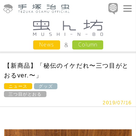
Column
News
【新商品】「秘伝のイケだれ〜三つ目がと
おるver.〜」
ニュース
グッズ
三つ目がとおる
2019/07/16