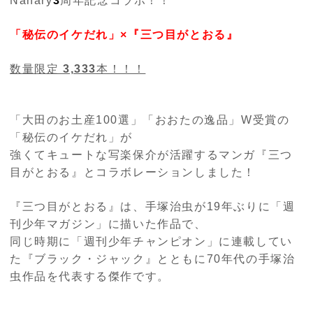
Nanary
3
周年記念コラボ！！
「秘伝のイケだれ」×『三つ目がとおる』
数量限定
3,333
本！！！
「大田のお土産100選」「おおたの逸品」W受賞の
「秘伝のイケだれ」が
強くてキュートな写楽保介が活躍するマンガ『三つ
目がとおる』とコラボレーションしました！
『三つ目がとおる』は、手塚治虫が19年ぶりに「週
刊少年マガジン」に描いた作品で、
同じ時期に「週刊少年チャンピオン」に連載してい
た『ブラック・ジャック』とともに70年代の手塚治
虫作品を代表する傑作です。