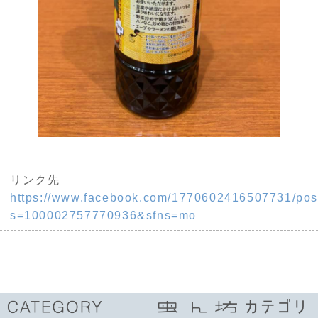
リンク先
https://www.facebook.com/1770602416507731/po
s=100002757770936&sfns=mo