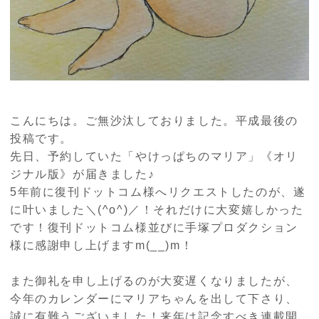
こんにちは。ご無沙汰しておりました。平成最後の
投稿です。
先日、予約していた「やけっぱちのマリア」《オリ
ジナル版》が届きました♪
5
年前に復刊ドットコム様へリクエストしたのが、遂
に叶いました＼
(^o^)
／！それだけに大変嬉しかった
です！復刊ドットコム様並びに手塚プロダクション
様に感謝申し上げます
m(__)m
！
また御礼を申し上げるのが大変遅くなりましたが、
今年のカレンダーにマリアちゃんを出して下さり、
誠に有難うございました！来年は記念すべき連載開