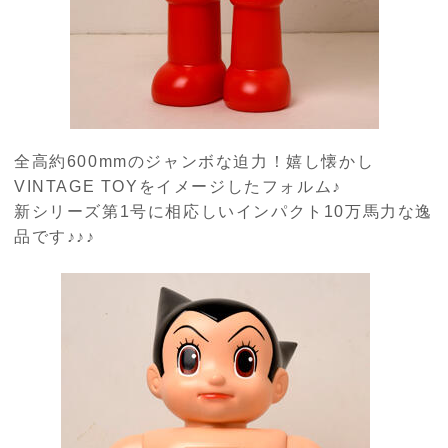
全高約
600mm
のジャンボな迫力！嬉し懐かし
VINTAGE TOY
をイメージしたフォルム♪
新シリーズ第
1
号に相応しいインパクト
10
万馬力な逸
品です♪♪♪