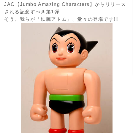
JAC【
Jumbo Amazing Characters
】からリリース
される記念すべき第
1
弾！
そう、我らが「鉄腕アトム」、堂々の登場です
!!!