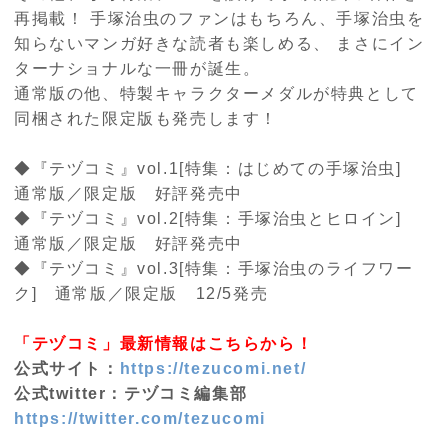
再掲載！ 手塚治虫のファンはもちろん、手塚治虫を
知らないマンガ好きな読者も楽しめる、 まさにイン
ターナショナルな一冊が誕生。
通常版の他、特製キャラクターメダルが特典として
同梱された限定版も発売します！
◆『テヅコミ』
vol.1[
特集：はじめての手塚治虫
]
通常版／限定版 好評発売中
◆『テヅコミ』
vol.2[
特集：手塚治虫とヒロイン
]
通常版／限定版 好評発売中
◆『テヅコミ』
vol.3[
特集：手塚治虫のライフワー
ク
]
通常版／限定版
12/5
発売
「テヅコミ」最新情報はこちらから！
公式サイト：
https://tezucomi.net/
公式twitter：テヅコミ編集部
https://twitter.com/tezucomi