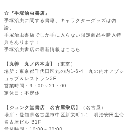
☆『手塚治虫書店』
手塚治虫に関する書籍、キャラクターグッズは勿
論、
手塚治虫書店でしか手に入らない限定商品や購入特
典もあります！
手塚治虫書店の最新情報はこちら！
【丸善 丸ノ内本店】
（東京）
場所：東京都千代田区丸の内
1-6-4
丸の内オアゾシ
ョップ＆レストラン
3F
営業時間：
9
：
00
～
21
：
00
定休日：不定休
【ジュンク堂書店 名古屋栄店】
（名古屋）
場所：愛知県名古屋市中区新栄町
1-1
明治安田生命
名古屋ビル
B1F
営業時間：
10:00
～
20:00