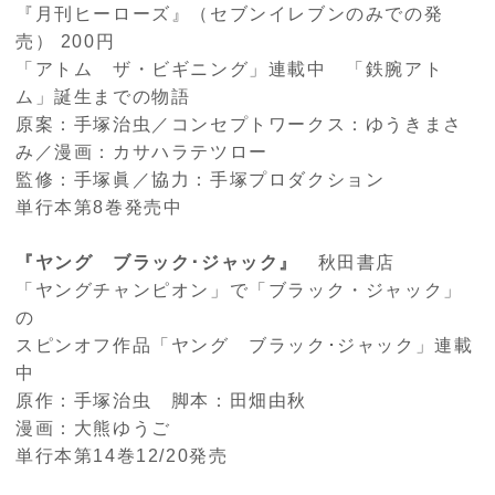
『月刊ヒーローズ』（セブンイレブンのみでの発
売）
200
円
「アトム ザ・ビギニング」連載中 「鉄腕アト
ム」誕生までの物語
原案：手塚治虫／コンセプトワークス：ゆうきまさ
み／漫画：カサハラテツロー
監修：手塚眞／協力：手塚プロダクション
単行本第
8
巻発売中
『ヤング ブラック･ジャック』
秋田書店
「ヤングチャンピオン」で「ブラック・ジャック」
の
スピンオフ作品「ヤング ブラック･ジャック」連載
中
原作：手塚治虫 脚本：田畑由秋
漫画：大熊ゆうご
単行本第
14
巻
12/20
発売