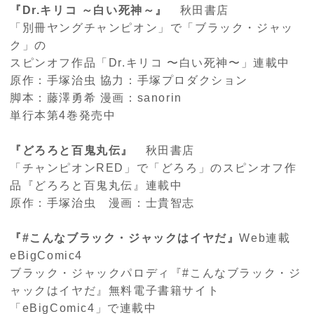
『
Dr.
キリコ
～白い死神～』
秋田書店
「別冊ヤングチャンピオン」で「ブラック・ジャッ
ク」の
スピンオフ作品「
Dr.
キリコ 〜白い死神〜」連載中
原作：手塚治虫 協力：手塚プロダクション
脚本：藤澤勇希 漫画：
sanorin
単行本第
4
巻発売中
『どろろと百鬼丸伝』
秋田書店
「チャンピオン
RED
」で「どろろ」のスピンオフ作
品『どろろと百鬼丸伝』連載中
原作：手塚治虫 漫画：士貴智志
『
#
こんなブラック・ジャックはイヤだ』
Web
連載
eBigComic4
ブラック・ジャックパロディ『
#
こんなブラック・ジ
ャックはイヤだ』無料電子書籍サイト
「
eBigComic4
」で連載中