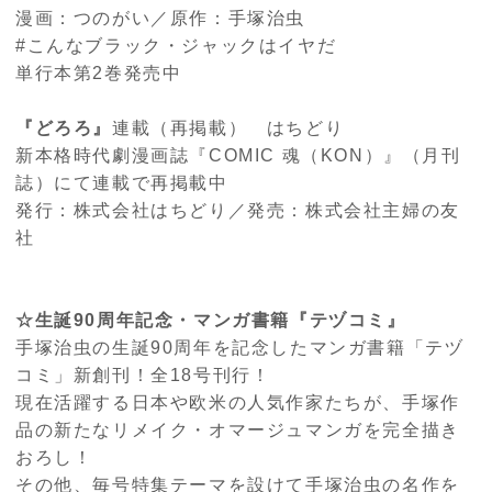
漫画：つのがい／原作：手塚治虫
#
こんなブラック・ジャックはイヤだ
単行本第
2
巻発売中
『どろろ』
連載（再掲載） はちどり
新本格時代劇漫画誌『
COMIC
魂（
KON
）』（月刊
誌）にて連載で再掲載中
発行：株式会社はちどり／発売：株式会社主婦の友
社
☆生誕
90
周年記念・マンガ書籍『テヅコミ』
手塚治虫の生誕
90
周年を記念したマンガ書籍「テヅ
コミ」新創刊！全
18
号刊行！
現在活躍する日本や欧米の人気作家たちが、手塚作
品の新たなリメイク・オマージュマンガを完全描き
おろし！
その他、毎号特集テーマを設けて手塚治虫の名作を