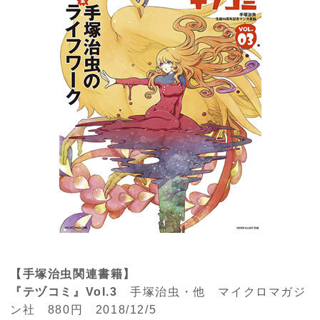
【手塚治虫関連書籍】
『テヅコミ』
Vol.3
手塚治虫・他 マイクロマガジ
ン社
880
円
2018/12/5