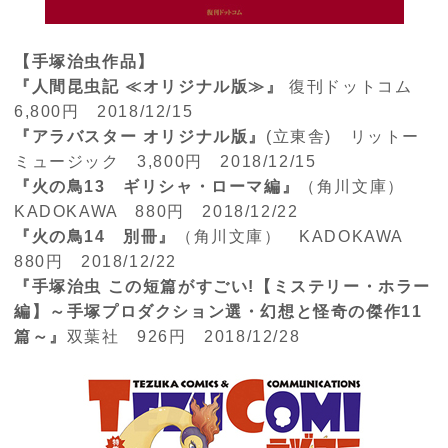
【手塚治虫作品】
『人間昆虫記
≪オリジナル版≫』
復刊ドットコム
6,800
円
2018/12/15
『アラバスター
オリジナル版』
(
立東舎
)
リットー
ミュージック
3,800
円
2018/12/15
『火の鳥
13
ギリシャ・ローマ編』
（角川文庫）
KADOKAWA
880
円
2018/12/22
『火の鳥
14
別冊』
（角川文庫）
KADOKAWA
880
円
2018/12/22
『手塚治虫 この短篇がすごい!【ミステリー・ホラー
編】～手塚プロダクション選・幻想と怪奇の傑作11
篇～』
双葉社 926円 2018/12/28