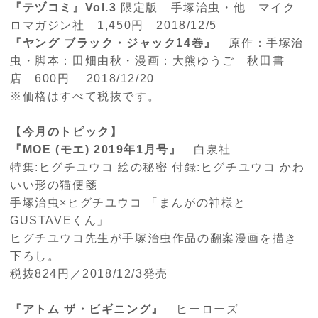
『テヅコミ』
Vol.3
限定版 手塚治虫・他 マイク
ロマガジン社
1,450
円
2018/12/5
『ヤング
ブラック・ジャック
14
巻』
原作：手塚治
虫・脚本：田畑由秋・漫画：大熊ゆうご 秋田書
店
600
円
2018/12/20
※価格はすべて税抜です。
【今月のトピック】
『
MOE (
モエ
) 2019
年
1
月号』
白泉社
特集
:
ヒグチユウコ 絵の秘密 付録
:
ヒグチユウコ かわ
いい形の猫便箋
手塚治虫×ヒグチユウコ 「まんがの神様と
GUSTAVE
くん」
ヒグチユウコ先生が手塚治虫作品の翻案漫画を描き
下ろし。
税抜
824
円／
2018/12/3
発売
『アトム
ザ・ビギニング』
ヒーローズ