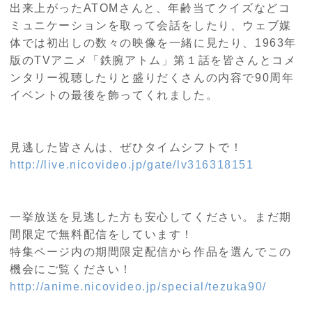
出来上がった
ATOM
さんと、年齢当てクイズなどコ
ミュニケーションを取って会話をしたり、ウェブ媒
体では初出しの数々の映像を一緒に見たり、
1963
年
版の
TV
アニメ「鉄腕アトム」第１話を皆さんとコメ
ンタリー視聴したりと盛りだくさんの内容で
90
周年
イベントの最後を飾ってくれました。
見逃した皆さんは、ぜひタイムシフトで！
http://live.nicovideo.jp/gate/lv316318151
一挙放送を見逃した方も安心してください。まだ期
間限定で無料配信をしています！
特集ページ内の期間限定配信から作品を選んでこの
機会にご覧ください！
http://anime.nicovideo.jp/special/tezuka90/