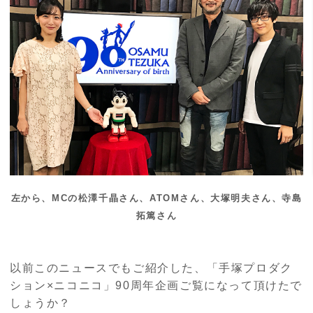
左から、MCの松澤千晶さん、ATOMさん、大塚明夫さん、寺島
拓篤さん
以前このニュースでもご紹介した、「手塚プロダク
ション×ニコニコ」
90
周年企画ご覧になって頂けたで
しょうか？