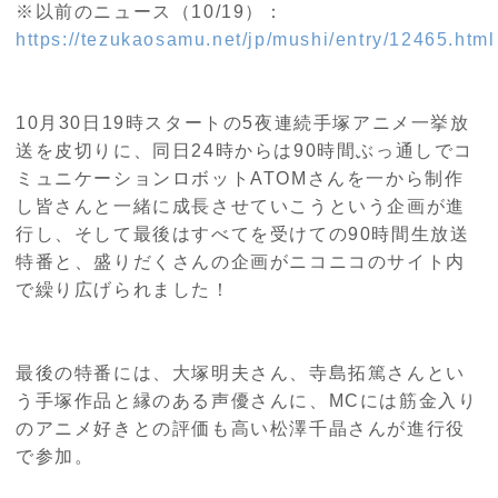
※以前のニュース（10/19）：
https://tezukaosamu.net/jp/mushi/entry/12465.html
10
月
30
日
19
時スタートの5夜連続手塚アニメ一挙放
送を皮切りに、同日
24
時からは
90
時間ぶっ通しでコ
ミュニケーションロボット
ATOM
さんを一から制作
し皆さんと一緒に成長させていこうという企画が進
行し、そして最後はすべてを受けての
90
時間生放送
特番と、盛りだくさんの企画がニコニコのサイト内
で繰り広げられました！
最後の特番には、大塚明夫さん、寺島拓篤さんとい
う手塚作品と縁のある声優さんに、
MC
には筋金入り
のアニメ好きとの評価も高い松澤千晶さんが進行役
で参加。