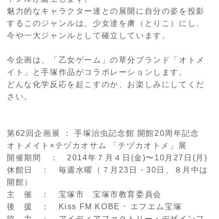
魅力的なキャラクター達との展開に自分の姿を投影
するこのジャンルは、少女達を虜（とりこ）にし、
今や一大ジャンルとして確立しています。
今企画は、「乙女ゲーム」の草分ブランド「オトメ
イト」と手塚作品がコラボレーションします。
どんな化学反応を起こすのか、お楽しみにしてくだ
さい。
第62回企画展 ： 手塚治虫記念館 開館20周年記念
オトメイト×テヅカオサム 「テヅカオトメ」展
開催期間 ： 2014年７月４日(金)〜10月27日(月)
休館日 ： 毎週水曜（７月23日・30日、８月中は
開館）
主 催 ： 宝塚市 宝塚市教育委員会
後 援 ： Kiss FM KOBE ･ エフエム宝塚
協 力 ： アイディアファクトリー・デザインフ