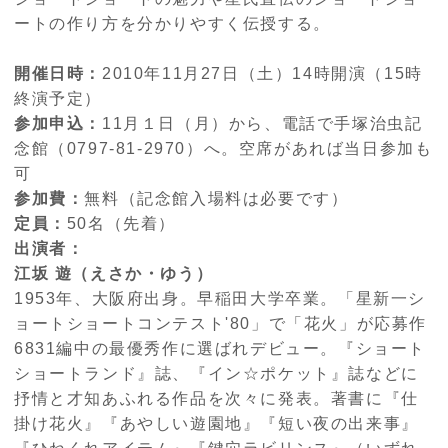
ートの作り方を分かりやすく伝授する。
開催日時：
2010年11月27日（土）14時開演（15時
終演予定）
参加申込：
11月１日（月）から、電話で手塚治虫記
念館（0797-81-2970）へ。空席があれば当日参加も
可
参加費：
無料（記念館入場料は必要です）
定員：
50名（先着）
出演者：
江坂 遊（えさか・ゆう）
1953年、大阪府出身。早稲田大学卒業。「星新一シ
ョートショートコンテスト'80」で「花火」が応募作
6831編中の最優秀作に選ばれデビュー。『ショート
ショートランド』誌、『イン☆ポケット』誌などに
抒情と才知あふれる作品を次々に発表。著書に『仕
掛け花火』『あやしい遊園地』『短い夜の出来事』