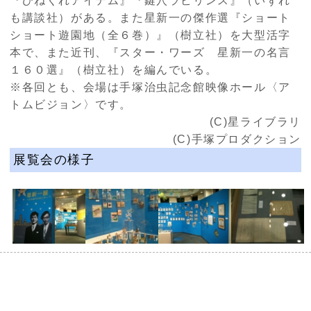
『ひねくれアイテム』『鍵穴ラビリンス』（いずれ
も講談社）がある。また星新一の傑作選『ショート
ショート遊園地（全６巻）』（樹立社）を大型活字
本で、また近刊、『スター・ワーズ 星新一の名言
１６０選』（樹立社）を編んでいる。
※各回とも、会場は手塚治虫記念館映像ホール〈ア
トムビジョン〉です。
(C)星ライブラリ
(C)手塚プロダクション
展覧会の様子