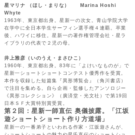
星マリナ （ほし・まりな） Marina Hoshi
Whyte
1963年、東京都出身。星新一の次女。青山学院大学
在学中に全日本学生サーフィン選手権４連覇。卒業
後、ハワイに移住。星新一の著作権管理会社・星ラ
イブラリの代表で２児の母。
井上雅彦（いのうえ・まさひこ）
1960年、東京都出身。83年に「よけいなものが」で
星新一ショートショートコンテスト優秀作を受賞。
本作を収録した短篇集『異形博覧会』（角川書店）
で注目を集める。自ら企画・監修したアンソロジー
《異形コレクション》（廣済堂・光文社）で第19回
日本ＳＦ大賞特別賞受賞。
第２回：星新一師直伝 奥儀披露。「江坂
遊ショートショート作り方道場」
星新一の一番弟子といわれる作家・江坂遊さんが、
ショートショートの魅力や星氏直伝のショートショ