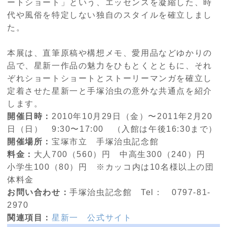
ートショート」という、エッセンスを凝縮した、時
代や風俗を特定しない独自のスタイルを確立しまし
た。
本展は、直筆原稿や構想メモ、愛用品などゆかりの
品で、星新一作品の魅力をひもとくとともに、それ
ぞれショートショートとストーリーマンガを確立し
定着させた星新一と手塚治虫の意外な共通点を紹介
します。
開催日時：
2010年10月29日（金）〜2011年2月20
日（日） 9:30〜17:00 （入館は午後16:30まで）
開催場所：
宝塚市立 手塚治虫記念館
料金：
大人700（560）円 中高生300（240）円
小学生100（80）円 ※カッコ内は10名様以上の団
体料金
お問い合わせ：
手塚治虫記念館 Tel： 0797-81-
2970
関連項目：
星新一 公式サイト