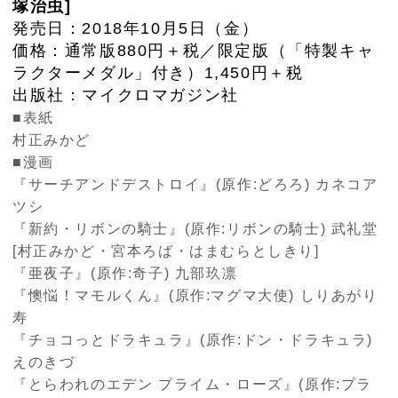
塚治虫]
発売日：2018年10月5日（金）
価格：通常版880円＋税／限定版（「特製キャ
ラクターメダル」付き）1,450円＋税
出版社：マイクロマガジン社
■表紙
村正みかど
■漫画
『サーチアンドデストロイ』(原作:どろろ) カネコア
ツシ
『新約・リボンの騎士』(原作:リボンの騎士) 武礼堂
[村正みかど・宮本ろば・はまむらとしきり]
『亜夜子』(原作:奇子) 九部玖凛
『懊悩！マモルくん』(原作:マグマ大使) しりあがり
寿
『チョコっとドラキュラ』(原作:ドン・ドラキュラ)
えのきづ
『とらわれのエデン プライム・ローズ』(原作:プラ