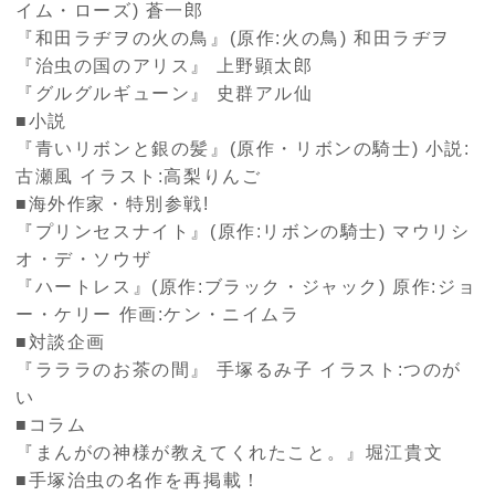
イム・ローズ) 蒼一郎
『和田ラヂヲの火の鳥』(原作:火の鳥) 和田ラヂヲ
『治虫の国のアリス』 上野顕太郎
『グルグルギューン』 史群アル仙
■小説
『青いリボンと銀の髪』(原作・リボンの騎士) 小説:
古瀬風 イラスト:高梨りんご
■海外作家・特別参戦!
『プリンセスナイト』(原作:リボンの騎士) マウリシ
オ・デ・ソウザ
『ハートレス』(原作:ブラック・ジャック) 原作:ジョ
ー・ケリー 作画:ケン・ニイムラ
■対談企画
『ラララのお茶の間』 手塚るみ子 イラスト:つのが
い
■コラム
『まんがの神様が教えてくれたこと。』堀江貴文
■手塚治虫の名作を再掲載！