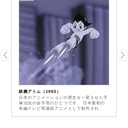
鉄腕アトム（1963）
鉄
の
日本のアニメーションの歴史を一変させた手
け
高
塚治虫の金字塔のひとつです。 日本最初の
る
長編テレビ用連続アニメとして制作され...
惑