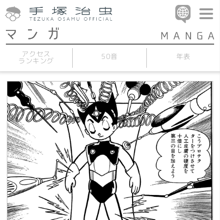
アクセス
50音
年表
ランキング