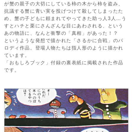
が蟹の親子の大切にしている柿の木から柿を盗み、
抗議する蟹に青い実を投げつけて殺してしまったた
め、蟹の子どもに頼まれてやってきた助っ人3人…う
すとハチと栗にさんざんな目にあわされる、という
あの物語に、なんと衝撃の「真相」があった！？
というような発想で描かれた「さるかに合戦」のパ
ロディ作品。登場人物たちは指人形のように描かれ
ています。
「おもしろブック」付録の裏表紙に掲載された作品
です。