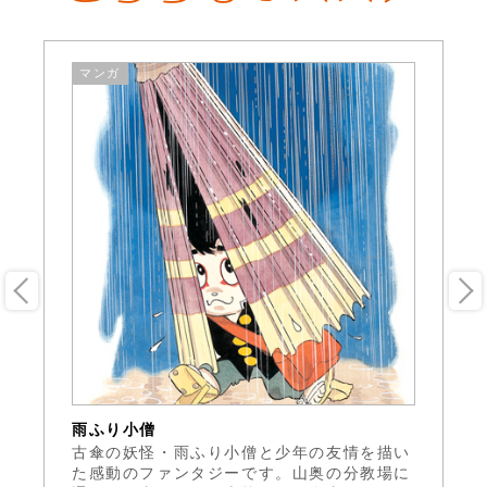
マンガ
雨ふり小僧
い
た
古傘の妖怪・雨ふり小僧と少年の友情を描い
受
い
た感動のファンタジーです。山奥の分教場に
ら