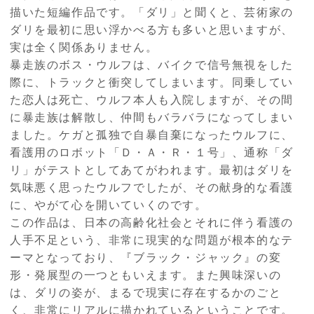
描いた短編作品です。「ダリ」と聞くと、芸術家の
ダリを最初に思い浮かべる方も多いと思いますが、
実は全く関係ありません。
暴走族のボス・ウルフは、バイクで信号無視をした
際に、トラックと衝突してしまいます。同乗してい
た恋人は死亡、ウルフ本人も入院しますが、その間
に暴走族は解散し、仲間もバラバラになってしまい
ました。ケガと孤独で自暴自棄になったウルフに、
看護用のロボット「Ｄ・Ａ・Ｒ・１号」、通称「ダ
リ」がテストとしてあてがわれます。最初はダリを
気味悪く思ったウルフでしたが、その献身的な看護
に、やがて心を開いていくのです。
この作品は、日本の高齢化社会とそれに伴う看護の
人手不足という、非常に現実的な問題が根本的なテ
ーマとなっており、『ブラック・ジャック』の変
形・発展型の一つともいえます。また興味深いの
は、ダリの姿が、まるで現実に存在するかのごと
く、非常にリアルに描かれているということです。