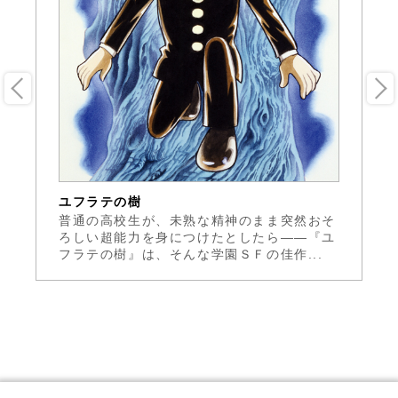
ユフラテの樹
る
太
普通の高校生が、未熟な精神のまま突然おそ
孤
よ
ろしい超能力を身につけたとしたら——『ユ
に
フラテの樹』は、そんな学園ＳＦの佳作...
い