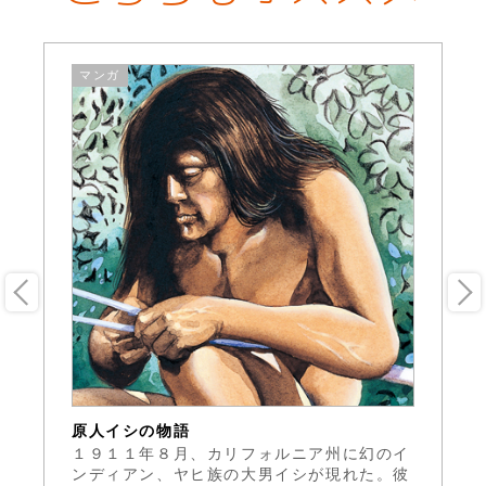
マンガ
原人イシの物語
虹
ド
１９１１年８月、カリフォルニア州に幻のイ
1
チシ
ンディアン、ヤヒ族の大男イシが現れた。彼
社