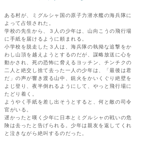
ある村が、ミグルシャ国の原子力潜水艦の海兵隊に
よって占領された。
学校の先生から、３人の少年は、山向こうの飛行場
に手紙を届けるように頼まれる。
小学校を脱走した３人は、海兵隊の執拗な追撃をか
わし山頂を越えようとするのだが、謀略放送に心を
動かされ、死の恐怖に脅えるヨッチン、チンチクの
二人と絶交し捨て去った一人の少年は、「最後は君
だ」の声が響き渡る山中、銃火をかいくぐり絶壁を
よじ登り、夜半倒れるようにして、やっと飛行場に
たどり着く。
ようやく手紙を差し出そうとすると、何と敵の司令
官がいる。
遅かったと嘆く少年に日本とミグルシャの戦いの危
険は去ったと告げられる。少年は親友を返してくれ
と泣きながら絶叫するのだった。