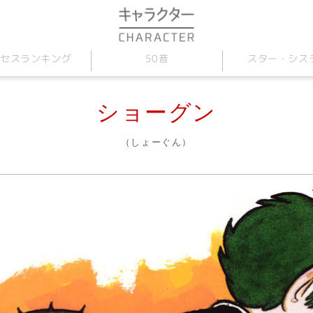
セス
スター
50音
・
ランキング
シス
ショーグン
（しょーぐん）