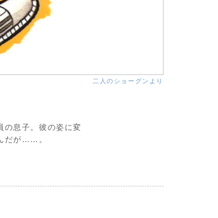
二人のショーグンより
員の息子。彼の姿に変
んだが……。