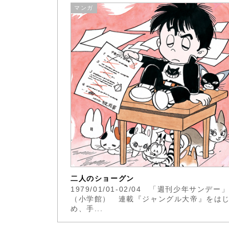
マンガ
二人のショーグン
1979/01/01-02/04 「週刊少年サンデー
（小学館） 連載『ジャングル大帝』をは
め、手...