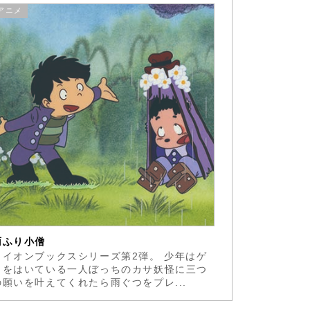
アニメ
雨ふり小僧
ライオンブックスシリーズ第2弾。 少年はゲ
タをはいている一人ぼっちのカサ妖怪に三つ
の願いを叶えてくれたら雨ぐつをプレ...