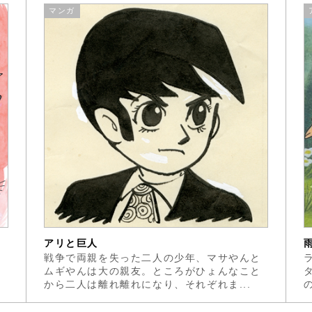
マンガ
アリと巨人
」
戦争で両親を失った二人の少年、マサやんと
じ
ムギやんは大の親友。ところがひょんなこと
から二人は離れ離れになり、それぞれま...