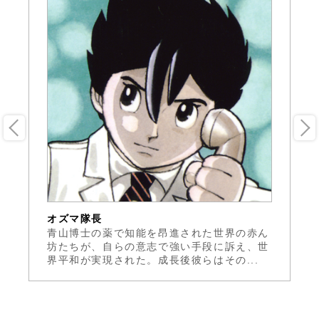
オズマ隊長
中
新
青山博士の薬で知能を昂進された世界の赤ん
『
作
坊たちが、自らの意志で強い手段に訴え、世
家
界平和が実現された。成長後彼らはその...
超