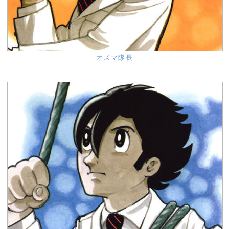
オズマ隊長