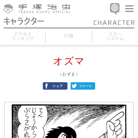
アクセス
スター
50音
ランキング
システム
オズマ
（おずま）