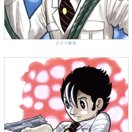
オズマ隊長