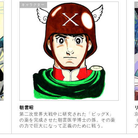
キャラクター
朝雲昭
に
第二次世界大戦中に研究された「ビッグX」
は
の薬を完成させた朝雲医学博士の孫。その薬
の力で巨大になって正義のために戦う。