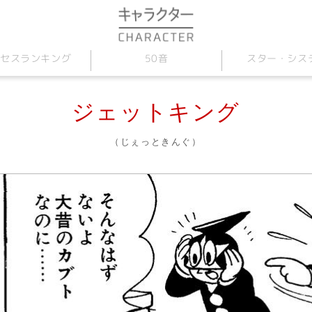
セス
スター
50音
・
ランキング
シス
ジェットキング
（じぇっときんぐ）