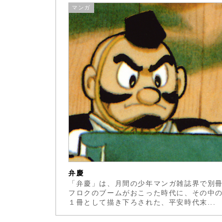
マンガ
弁慶
「弁慶」は、月間の少年マンガ雑誌界で別
フロクのブームがおこった時代に、その中
１冊として描き下ろされた、平安時代末...