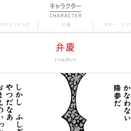
セス
スター
50音
・
ランキング
シス
弁慶
（べんけい）