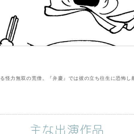
る怪力無双の荒僧。『弁慶』では彼の立ち往生に恐怖し
主な出演作品