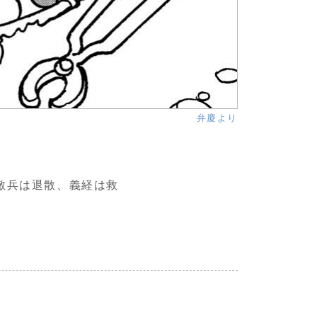
弁慶より
敵兵は退散、義経は救