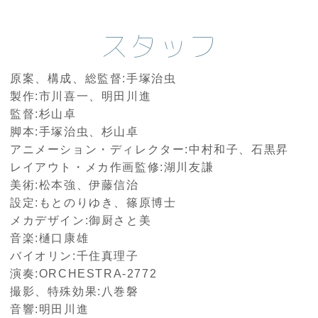
スタッフ
原案、構成、総監督:手塚治虫
製作:市川喜一、明田川進
監督:杉山卓
脚本:手塚治虫、杉山卓
アニメーション・ディレクター:中村和子、石黒昇
レイアウト・メカ作画監修:湖川友謙
美術:松本強、伊藤信治
設定:もとのりゆき、篠原博士
メカデザイン:御厨さと美
音楽:樋口康雄
バイオリン:千住真理子
演奏:ORCHESTRA-2772
撮影、特殊効果:八巻磐
音響:明田川進