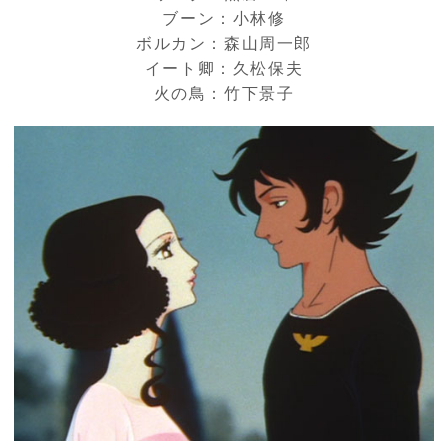
ブーン：小林修
ボルカン：森山周一郎
イート卿：久松保夫
火の鳥：竹下景子