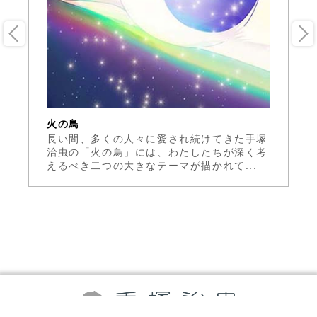
火の鳥
火
の
長い間、多くの人々に愛され続けてきた手塚
手
。
治虫の「火の鳥」には、わたしたちが深く考
「
えるべき二つの大きなテーマが描かれて...
年