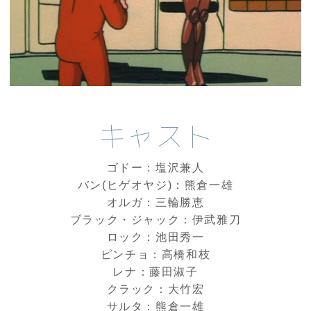
キャスト
ゴドー：塩沢兼人
バン(ヒゲオヤジ)：熊倉一雄
オルガ：三輪勝恵
ブラック・ジャック：伊武雅刀
ロック：池田秀一
ピンチョ：高橋和枝
レナ：藤田淑子
クラック：大竹宏
サルタ：熊倉一雄