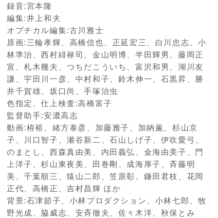
録音:宮本隆
編集:井上和夫
オプチカル編集:古川雅士
原画:三輪孝輝、高橋信也、正延宏三、白川忠志、小
林準治、西村緋禄司、金山明博、半田輝男、藤岡正
宣、札木幾夫、つちだこういち、富沢和男、湖川友
謙、宇田川一彦、中村和子、鈴木伸一、石黒昇、勝
井千賀雄、坂口尚、手塚治虫
色指定、仕上検査:高橋富子
監督助手:安濃高志
動画:栫裕、緒方泰彦、加藤雅子、加納薫、杉山京
子、川口智子、瀬谷新二、石山しげ子、伊吹愛弓、
のまとし、西森真由美、内田義弘、金海由美子、門
上洋子、杉山東夜美、田巻剛、成海厚子、斉藤明
美、千葉順三、猿山二郎、笠原彰、鎌田君枝、花岡
正代、高橋正、吉村昌輝 ほか
背景:石津節子、小林プロダクション、小林七郎、牧
野光成、脇威志、安斉徹夫、佐々木洋、秋保とみ