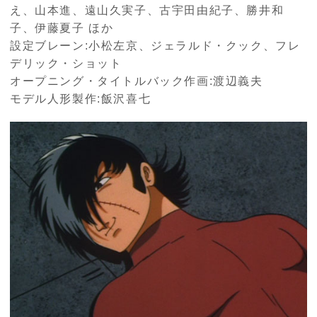
え、山本進、遠山久実子、古宇田由紀子、勝井和
子、伊藤夏子 ほか
設定ブレーン:小松左京、ジェラルド・クック、フレ
デリック・ショット
オープニング・タイトルバック作画:渡辺義夫
モデル人形製作:飯沢喜七