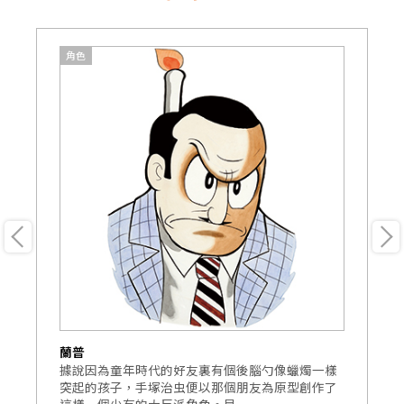
角色
蘭普
森
征
據說因為童年時代的好友裏有個後腦勺像蠟燭一樣
手
了
突起的孩子，手塚治虫便以那個朋友為原型創作了
畫