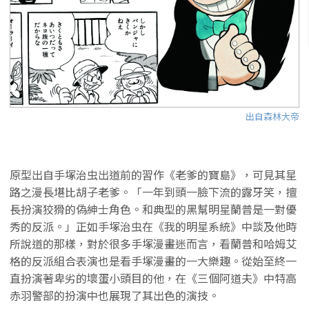
出自森林大帝
原型出自手塚治虫出道前的習作《老爹的寶島》，可見其星
路之漫長堪比胡子老爹。「一年到頭一臉下流的露牙笑，擅
長扮演狡猾的偽紳士角色。和典型的黑幫明星蘭普是一對優
秀的反派。」正如手塚治虫在《我的明星系統》中談及他時
所說道的那樣，對於很多手塚漫畫迷而言，看蘭普和哈姆艾
格的反派組合表演也是看手塚漫畫的一大樂趣。從始至終一
直扮演著卑劣的壞蛋小頭目的他，在《三個阿道夫》中特高
赤羽警部的扮演中也展現了其出色的演技。