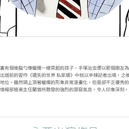
裏有個後腦勺像蠟燭一樣突起的孩子，手塚治虫便以那個朋友為
出道前的習作《遺失的世界 私家版》中就以辛辣記者出場，之
地位。雖然頭上頂著蠟燭的形象非常漫畫化，但是卻不乏優秀的
情報部極東主任蘭普所散發的強烈的罪惡氣息，令人印象深刻，