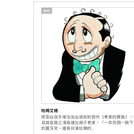
角色
哈姆艾格
原型出自手塚治虫出道前的習作《老爹的寶島》，
見其星路之漫長堪比胡子老爹。「一年到頭一臉下
的露牙笑，擅長扮演狡猾的...