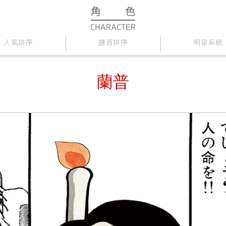
人氣排序
拼音排序
明星系統
蘭普