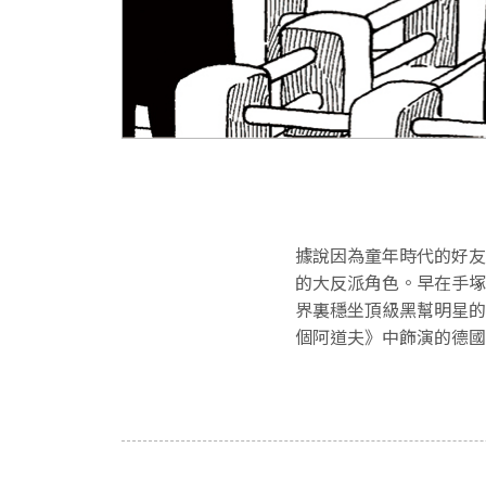
據說因為童年時代的好友
的大反派角色。早在手塚
界裏穩坐頂級黑幫明星的
個阿道夫》中飾演的德國