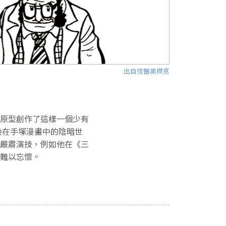
出自怪醫黑傑克
原型創作了這樣一個少有
後在手塚漫畫中的陰暗世
嚴肅演技，例如他在《三
難以忘懷。