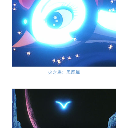
火之鸟：凤凰篇