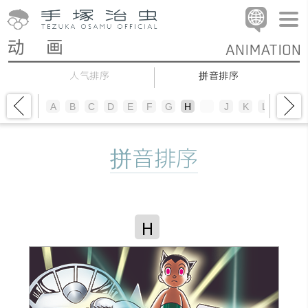
人气排序
拼音排序
A
B
C
D
E
F
G
H
I
J
K
L
M
N
拼音排序
H