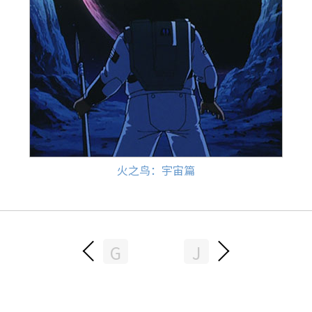
火之鸟：宇宙篇
G
J