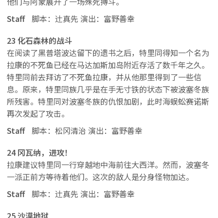
他们与阿蒙展开了一场殊死搏斗。
Staff
脚本：辻真先 演出：富野善幸
23 化石森林的战斗
在阅读了黑普塔波达留下的遗书之后，特里同得知一个名为
拉康的不死鱼已经在马达加斯加岛附近存活了数千年之久。
特里同前去拜访了不死鱼拉康，并从他那里得到了一些信
息。原来，特里同族几乎是在手无寸铁的状态下被波塞冬族
所残害。特里同对波塞冬族的仇恨加剧，此时海蜈蚣赛诺斯
再次发起了攻击。
Staff
脚本：松冈清治 演出：富野善幸
24 冈瓦纳，进攻！
拉康建议特里同一行穿越地中海前往大西洋。然而，波塞冬
一派正前方等待着他们。这次的敌人是分身怪物加达。
Staff
脚本：辻真先 演出：富野善幸
25 沙漠地狱