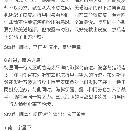
却不以为然。就在众人不意之间，美诺塔斯的部下独角兽趁
机绑架了皮皮。特里同与海豹们一同前去营救皮皮，但海豹
们却敌不住美诺塔斯吹出的寒风，全军覆没。特里同一心想
要打败美诺塔斯，但被露卡劝阻，只好先救出皮皮，然后南
下逃离了北方海域。
Staff
脚本：宫田雪 演出：富野善幸
6 前进，南方之岛！
特里同一行人正朝着南太平洋的海豚岛前进。波塞冬指派南
太平洋司令官布列斯前去追踪特里同等人的行迹。布列斯率
领能发射音波进行攻击巨型安康鱼对他们发起了袭击。特里
同挺身迎战，与此同时，海豚伊露、露卡和阿芬也加入了战
斗，助特里同一臂之力。三只海豚的诱敌战术凑效，特里同
一行人勉强脱离了险境。
Staff
脚本：松冈清治 演出：富野善幸
7 南十字星下