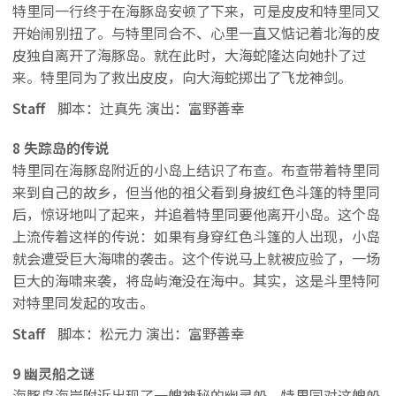
特里同一行终于在海豚岛安顿了下来，可是皮皮和特里同又
开始闹别扭了。与特里同合不、心里一直又惦记着北海的皮
皮独自离开了海豚岛。就在此时，大海蛇隆达向她扑了过
来。特里同为了救出皮皮，向大海蛇掷出了飞龙神剑。
Staff
脚本：辻真先 演出：富野善幸
8 失踪岛的传说
特里同在海豚岛附近的小岛上结识了布查。布查带着特里同
来到自己的故乡，但当他的祖父看到身披红色斗篷的特里同
后，惊讶地叫了起来，并追着特里同要他离开小岛。这个岛
上流传着这样的传说：如果有身穿红色斗篷的人出现，小岛
就会遭受巨大海啸的袭击。这个传说马上就被应验了，一场
巨大的海啸来袭，将岛屿淹没在海中。其实，这是斗里特阿
对特里同发起的攻击。
Staff
脚本：松元力 演出：富野善幸
9 幽灵船之谜
海豚岛海岸附近出现了一艘神秘的幽灵船。特里同对这艘船