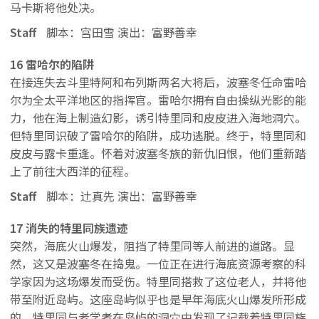
马卡斯将他处决。
Staff
脚本：宫田雪 演出：富野善幸
16 雷哈尔的陷阱
在接连失去斗里特阿和布列斯两名大将后，波塞冬任命雷哈
尔为全太平洋地区的指挥官。雷哈尔拥有自由操纵光影的能
力，他在海上制造幻影，诱引特里同和皮皮进入海地洞穴。
但特里同识破了雷哈尔的陷阱，成功逃脱。终于，特里同和
皮皮与露卡重逢。怀着对波塞冬族的新仇旧恨，他们重新踏
上了前往大西洋的征程。
Staff
脚本：辻真先 演出：富野善幸
17 消失的特里同族遗迹
突然，海底火山爆发，阻挡了特里同等人前进的道路。显
然，这又是波塞冬在捣鬼。一位正在进行海底资源考察的科
学家因为这场爆发而受伤。特里同搭救了这位老人，并将他
带至附近岛屿。这座岛屿似乎也是早年海底火山爆发所形成
的。特里同与老学者在岛屿的洞穴中发现了记载着特里同族