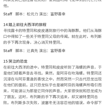
他。
Staff
脚本：松元力 演出：富野善幸
14 踏上前往大西洋的旅程
寻找露卡的特里同和皮皮遇到旅行中的海豚群。他们从海豚
口中得知了一些关于特里同父母的传闻。就在此时，布列斯
的手下再次现身，决心消灭特里同。
Staff
脚本：辻真先 演出：富野善幸
15 哭泣的恐龙
在前往大西洋的途中，特里同和皮皮听到了海螺的声音，于
是他们顺着声音去寻找。果然，是阿芬在吹海螺。特里同还
沉浸在与阿芬重逢的喜悦之中，然而突然一只古代恐龙出现
在他们的面前。这只恐龙似乎也是被阿芬的海螺声所吸引而
来，可能误以为那是它同伴的声音。大家很快就和恐龙成为
了朋友。这时，布列斯的手下再次追来，却又被特里同击
败。布列斯多次失败，波塞冬无法容忍他的错误，命令部下