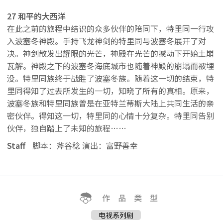
27 和平的大西洋
在此之前的旅程中结识的众多伙伴的陪同下，特里同一行攻
入波塞冬神殿。手持飞龙神剑的特里同与波塞冬展开了对
决。神剑散发出耀眼的光芒，神殿在光芒的撼动下开始土崩
瓦解。神殿之下的波塞冬海底城市也随着神殿的崩塌而被埋
没。特里同族终于战胜了波塞冬族。随着这一切的结束，特
里同得知了过去所发生的一切，知晓了所有的真相。原来，
波塞冬族和特里同族曾是在亚特兰蒂斯大陆上共同生活的亲
密伙伴。得知这一切，特里同的心情十分复杂。特里同告别
伙伴，独自踏上了未知的旅程……
Staff
脚本：斧谷稔 演出：富野善幸
电视系列剧