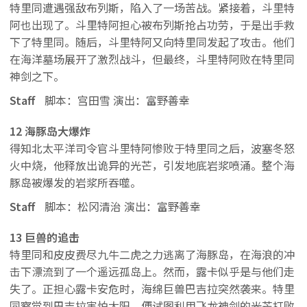
特里同遭遇强敌布列斯，陷入了一场苦战。紧接着，斗里特
阿也出现了。斗里特阿担心被布列斯抢占功劳，于是出手救
下了特里同。随后，斗里特阿又向特里同发起了攻击。他们
在海洋墓场展开了激烈战斗，但最终，斗里特阿败在特里同
神剑之下。
Staff
脚本：宫田雪 演出：富野善幸
12 海豚岛大爆炸
得知北太平洋司令官斗里特阿惨败于特里同之后，波塞冬怒
火中烧，他释放出诡异的光芒，引发地底岩浆喷涌。整个海
豚岛被爆发的岩浆所吞噬。
Staff
脚本：松冈清治 演出：富野善幸
13 巨兽的追击
特里同和皮皮费尽九牛二虎之力逃离了海豚岛，在海浪的冲
击下漂流到了一个遥远孤岛上。然而，露卡似乎是与他们走
失了。正担心露卡安危时，海绵巨兽巴吉拉突然袭来。特里
同察觉到巴吉拉害怕太阳，便试图利用飞龙神剑的光芒打败