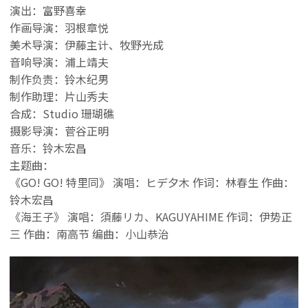
演出：富野喜幸
作画导演：羽根章悦
美术导演：伊藤主计、牧野光成
音响导演：浦上靖夫
制作负责：铃木纪男
制作助理：片山秀夫
合成：Studio 珊瑚礁
摄影导演：菅谷正明
音乐：铃木宏昌
主题曲：
《GO! GO! 特里同》 演唱：ヒデ夕木 作词：林春生 作曲：
铃木宏昌
《海王子》 演唱：須藤リカ、KAGUYAHIME 作词：伊势正
三 作曲：南高节 编曲：小山恭治