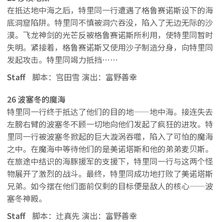
在抵达地中海之后，特里同一行遭遇了格鲁赛诺斯设下的海
底洞窟陷阱。特里同不慎被洞穴吞没，陷入了无边无际的沙
漠。飞龙神剑的光芒反被格鲁赛诺斯所利用，使特里同暂时
失明。紧接着，格鲁赛诺斯又使用沙子制造分身，向特里同
发起攻击。特里同竭力抵挡……
Staff
脚本：宫田雪 演出：富野善幸
26 波塞冬的魔海
特里同一行终于抵达了他们的目的地——地中海。接连失去
左膀右臂的波塞冬不顾一切地向他们发起了疯狂的进攻。特
里同一行被波塞冬掀起的巨大漩涡吞噬，陷入了可怕的魔海
之中。在魔海中等待他们的是美诺塔斯和他的弟弟麦贝斯。
在旅途中结识的海豚援军的支援下，特里同一行与这两个怪
物展开了激烈的战斗。最终，特里同成功地打败了美诺塔斯
兄弟。如今摆在他们面前仅剩的目标便是敌人的核心——波
塞冬神殿。
Staff
脚本：辻真先 演出：富野善幸