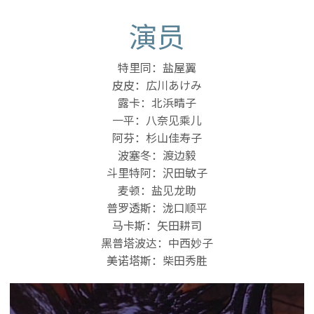
演员
特里同：盐屋翼
皮皮：広川あけみ
露卡：北浜晴子
一平：八奈见乘儿
阿芬：杉山佳寿子
波塞冬：渡边毅
斗里特阿：沢田敏子
麦顿：盐见龙助
普罗透斯：泷口顺平
马卡斯：矢田耕司
黑普塔波达：中西妙子
美诺塔斯：柴田秀胜