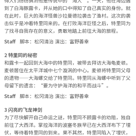
得人们纷纷猜测他是传说中的“海人”。一天，他在海边遇
到了白海豚露卡，并从她的口中得知了自己真实的身份。就
在此时，巨大的海洋怪兽沙拉曼德拉袭击了渔村。这次的袭
击似乎是冲着特里同来的。在打败海洋巨怪之后，特里同为
了找寻自我存在的意义，勇敢地踏上前往大海的旅程。
Staff
脚本：松冈清治 演出：富野善幸
2 特里同的秘密
和露卡一起回到大海中的特里同，被带去拜访大海龟麦顿。
麦顿居住在太平洋城中七个漩涡的中心。麦顿将特里同父母
的遗物——大海螺交给了特里同。特里同从海螺中听到了父
母留下的遗言：“要为守护海洋的和平而战斗”。
Staff
脚本：松冈清治 演出：富野善幸
3 闪亮的飞龙神剑
为了尽快解开自己命运之谜，特里同不顾露卡的劝阻，独自
前往了大西洋。掌控海洋的波塞冬族早已在大西洋布下了埋
伏，等待着特里同的到来。果不其然，特里同陷入了埋伏，