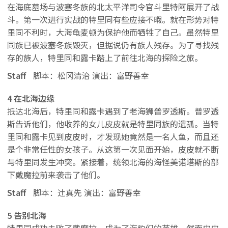
在海底墓场与波塞冬族的北太平洋司令官斗里特阿展开了战
斗。第一次进行实战的特里同有些应接不暇。就在形势对特
里同不利时，大海龟麦顿为保护他而牺牲了自己。虽然特里
同族已被波塞冬族毁灭，但据说仍有族人残存。为了寻找残
存的族人，特里同和露卡踏上了前往北海的探险之旅。
Staff
脚本：松冈清治 演出：富野善幸
4 在北海边缘
抵达北海后，特里同和露卡遇到了老海狮普罗透斯。普罗透
斯告诉他们，他收养的女儿皮皮就是特里同族的遗孤。当特
里同和露卡见到皮皮时，才发现她竟然是一名人鱼，而且还
是个非常任性的女孩子。从这第一次见面开始，皮皮就不断
与特里同发生冲突。紧接着，统领北海的海怪美诺塔斯的部
下戴魔拉前来袭击了他们。
Staff
脚本：辻真先 演出：富野善幸
5 告别北海
特里同成功击败了戴魔拉，成为了海豹们的英雄。然而皮皮