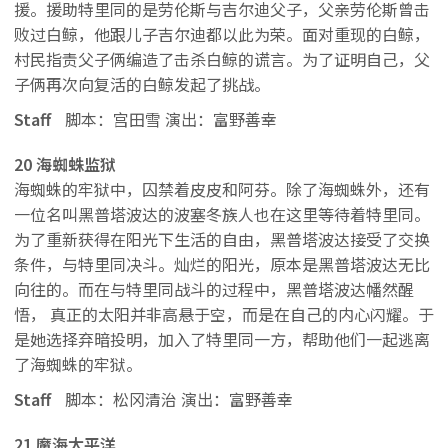
援。援助特里同的是劳伦斯与吉尔迪父子，父亲劳伦斯曾击
败过白鲸，他跟儿子吉尔迪都以此为荣。面对重现的白鲸，
村民指责父子俩编造了击杀白鲸的谎言。为了证明自己，父
子俩再次向复活的白鲸发起了挑战。
Staff
脚本：宫田雪 演出：富野善幸
20 海蜘蛛监狱
海蜘蛛的牢狱中，囚禁着皮皮和阿芬。除了海蜘蛛外，还有
一位名叫黑普塔波达的波塞冬族人也在这里等待着特里同。
为了重新获得在阳光下生活的自由，黑普塔波达接受了交换
条件，与特里同决斗。灿烂的阳光，原本是黑普塔波达无比
向往的。而在与特里同战斗的过程中，黑普塔波达幡然醒
悟， 真正的太阳并非高悬于空，而是在自己的内心闪耀。于
是她选择弃暗投明，加入了特里同一方，帮助他们一起逃离
了海蜘蛛的牢狱。
Staff
脚本：松冈清治 演出：富野善幸
21 魔海太平洋