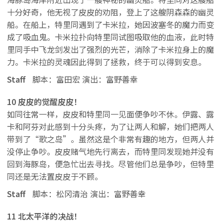
十分好奇，他无视了皮皮的劝阻，登上了这艘阴森森的幽灵
船。在船上，特里同遇到了卡米拉，她因波塞冬的魔力而变
成了吸血鬼。卡米拉扑向特里同试图吸取他的血液，此时特
里同手中飞龙剑发出了强烈的光芒，消除了卡米拉身上的魔
力。卡米拉的灵魂因此得到了拯救，终于可以得到安息。
Staff
脚本：富田宏 演出：富野善幸
10 皮皮的觉醒皮皮！
如同往常一样，皮皮和特里同一见面便争吵不休。伊露、露
卡和阿芬对此感到十分头疼，为了让两人和解，她们把两人
带到了“歌之岛”。虽然这是个非常有趣的地方，但两人并
没停止争吵。皮皮赌气地先行离去，而特里同发现她并没有
回到海豚岛，便急忙出去寻找。尽管他们总是争吵，但特里
同还是无法置皮皮于不顾。
Staff
脚本：松冈清治 演出：富野善幸
11 北太平洋的决战！