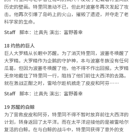
历史的壁画。特里同激动不已，但此时波塞冬再次发起了攻
击。他再次引爆了岛屿上的火山，摧毁了遗迹，并夺走了老
科学家的生命。
Staff
脚本：辻真先 演出：富野善幸
18 灼热的巨人
巨人大罗精从长眠中苏醒。为了消灭特里同，波塞冬唤醒了
大罗精。大罗精作为企鹅的守护神，本与波塞冬族没有任何
瓜葛，但因为波塞冬唤醒了他，他不得不作出回报。大罗精
无奈地截住了特里同一行，阻挡了他们前往大西洋的去路。
就在激战正酣之时，雷哈尔趁机掳走了皮皮和阿芬……
Staff
脚本：辻真先 演出：富野善幸
19 苏醒的白鲸
为了营救皮皮和阿芬，特里同不得不暂时放弃前往大西洋的
计划，转身返回了太平洋。而在太平洋迎接他的是被雷哈尔
复活的白鲸。在与白鲸的战斗中，特里同获得了意外的支