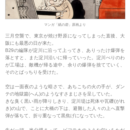
マンガ「紙の砦」原画より
三月空襲で、東京が焼け野原になってしまった直後、大
阪にも最悪の日が来た。
B29の編隊が淀川に沿って上ってき、ありったけ爆弾を
落とすと、また淀川沿いに帰っていった。淀川べりのわ
が工場は、敵機が帰る途中、余りの爆弾を捨てていく、
そのとばっちりを受けた。
空は一面夜のような暗さで、あちこちの火の手が、ダン
テの地獄篇(へん)のようなすさまじさを呈していた。
きな臭く黒い雨が降りしきり、淀川堤は死体や瓦礫(がれ
き)の山で、ことに大橋の下は、避難した人々の上へ直撃
弾が落ちて、折り重なって黒焦げになっていた。