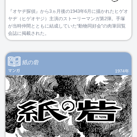
『オヤヂ探偵』から3ヵ月後の1943年6月に描かれたヒゲオ
ヤヂ（ヒゲオヤジ）主演のストーリーマンガ第2弾。手塚
が当時仲間とともに結成していた“動物同好会”の肉筆回覧
会誌に掲載された。
紙の砦
1974年