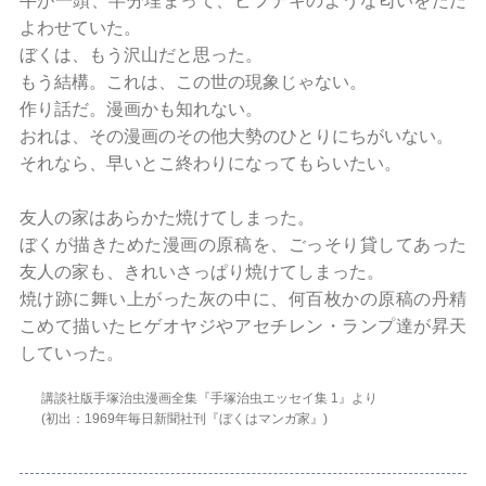
牛が一頭、半分埋まって、ビフテキのような匂いをただ
よわせていた。
ぼくは、もう沢山だと思った。
もう結構。これは、この世の現象じゃない。
作り話だ。漫画かも知れない。
おれは、その漫画のその他大勢のひとりにちがいない。
それなら、早いとこ終わりになってもらいたい。
友人の家はあらかた焼けてしまった。
ぼくが描きためた漫画の原稿を、ごっそり貸してあった
友人の家も、きれいさっぱり焼けてしまった。
焼け跡に舞い上がった灰の中に、何百枚かの原稿の丹精
こめて描いたヒゲオヤジやアセチレン・ランプ達が昇天
していった。
講談社版手塚治虫漫画全集『手塚治虫エッセイ集 1』より
(初出：1969年毎日新聞社刊『ぼくはマンガ家』)