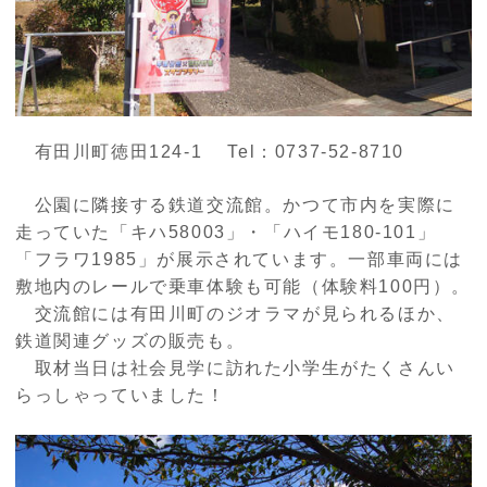
有田川町徳田
124-1
Tel：
0737-52-8710
公園に隣接する鉄道交流館。かつて市内を実際に
走っていた「キハ
58003
」・「ハイモ
180-101
」
「フラワ
1985
」が展示されています。一部車両には
敷地内のレールで乗車体験も可能（体験料
100
円）。
交流館には有田川町のジオラマが見られるほか、
鉄道関連グッズの販売も。
取材当日は社会見学に訪れた小学生がたくさんい
らっしゃっていました！