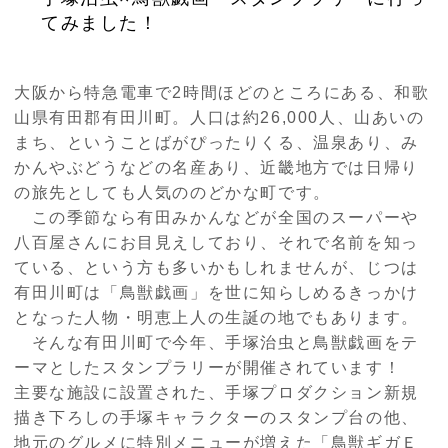
てみました！
大阪から特急電車で
2
時間ほどのところにある、和歌
山県有田郡有田川町。人口は約
26,000
人、山あいの
まち、ということばがぴったりくる、温泉あり、み
かんやぶどうなどの名産あり、近畿地方では日帰り
の旅先としても人気ののどかな町です。
この季節なら有田みかんなどが全国のスーパーや
八百屋さんにお目見えしており、それで名前を知っ
ている、という方も多いかもしれませんが、じつは
有田川町は「鳥獣戯画」を世に知らしめるきっかけ
となった人物・明恵上人の生誕の地でもあります。
そんな有田川町で今年、手塚治虫と鳥獣戯画をテ
ーマとしたスタンプラリーが開催されています！
主要な施設に設置された、手塚プロダクション新規
描き下ろしの手塚キャラクターのスタンプ台の他、
地元のグルメに特別メニューが増えた「鳥獣ギガＥ