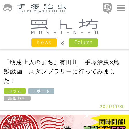
Column
News
「明恵上人のまち」有田川 手塚治虫×鳥
獣戯画 スタンプラリーに行ってみまし
た！
コラム
レポート
鳥獣戯画
2021/11/30