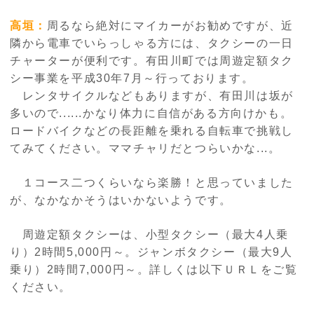
高垣：
周るなら絶対にマイカーがお勧めですが、近
隣から電車でいらっしゃる方には、タクシーの一日
チャーターが便利です。有田川町では周遊定額タク
シー事業を平成
30
年
7
月～行っております。
レンタサイクルなどもありますが、有田川は坂が
多いので......かなり体力に自信がある方向けかも。
ロードバイクなどの長距離を乗れる自転車で挑戦し
てみてください。ママチャリだとつらいかな...。
１コース二つくらいなら楽勝！と思っていました
が、なかなかそうはいかないようです。
周遊定額タクシーは、小型タクシー（最大
4
人乗
り）
2
時間
5,000
円～。ジャンボタクシー（最大
9
人
乗り）
2
時間
7,000
円～。詳しくは以下ＵＲＬをご覧
ください。