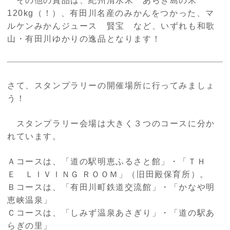
その他の賞品は、紀州清水米 あらぎ島の米
120kg
（！）、有田川名産のみかんをつかった、マ
ルケンみかんジュース 賢宝 など、いずれも和歌
山・有田川ゆかりの逸品となります！
さて、スタンプラリーの開催場所に行ってみましょ
う！
スタンプラリー会場は大きく３つのコースに分か
れています。
Ａコースは、「道の駅明恵ふるさと館」・「ＴＨ
Ｅ ＬＩＶＩＮＧ ＲＯＯＭ」（旧田殿保育所）。
Ｂコースは、「有田川町鉄道交流館」・「かなや明
恵峡温泉」
Ｃコースは、「しみず温泉あさぎり」・「道の駅あ
らぎの里」