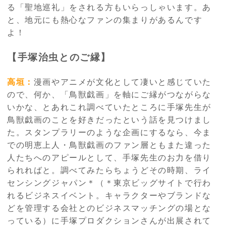
る「聖地巡礼」をされる方もいらっしゃいます。あ
と、地元にも熱心なファンの集まりがあるんです
よ！
【手塚治虫とのご縁】
高垣：
漫画やアニメが文化として凄いと感じていた
ので、何か、「鳥獣戯画」を軸にご縁がつながらな
いかな、とあれこれ調べていたところに手塚先生が
鳥獣戯画のことを好きだったという話を見つけまし
た。スタンプラリーのような企画にするなら、今ま
での明恵上人・鳥獣戯画のファン層ともまた違った
人たちへのアピールとして、手塚先生のお力を借り
られればと。調べてみたらちょうどその時期、ライ
センシングジャパン＊（＊東京ビッグサイトで行わ
れるビジネスイベント。キャラクターやブランドな
どを管理する会社とのビジネスマッチングの場とな
っている）に手塚プロダクションさんが出展されて