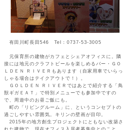
有田川町長田
546
Tel
：
0737-53-3005
元保育所の建物がカフェとシェアオフィスに。隣
接には地元のクラフトビールを楽しめるバー・ＧＯ
ＬＤＥＮ ＲＩＶＥＲもあります（自家用車でいらっ
しゃる場合はテイクアウトで！）。
ＧＯＬＤＥＮ ＲＩＶＥＲではあとで紹介する「鳥
獣ギガＥＡＴ」で特別メニューでも参加中ですの
で、周遊中のお昼ご飯にも。
町の「リビングルーム」に、というコンセプトの
過ごしやすい雰囲気。キリンの壁画が目印。
2015
年の地方創生プロジェクトにともない改築さ
れた建物で、現在オフィス入居者募集中とのこと。