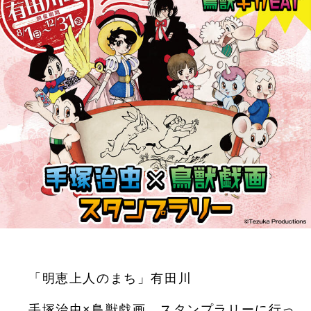
「明恵上人のまち」有田川
手塚治虫×鳥獣戯画 スタンプラリーに行っ