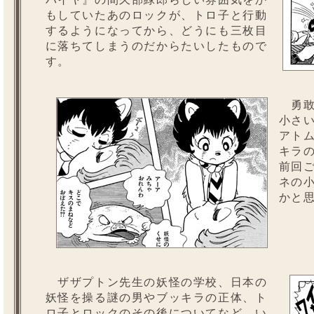
もしていたあのロックが、トロ子と行動
するようになってから、どうにも三枚目
に落ちてしまうのだからたいしたもので
す。
勇敢
小さ
アト
キラ
前回
ネの
かと
ザザプトン先生の妖怪の学校、日本の
妖怪を操る謎の男やブッキラの正体、ト
ロ子とロックのその後についてなど、い