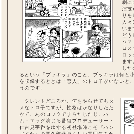
劇に
演技
りを
人々
いま
どう
う？
ロス
ロッ
ます
した
るという「ブッキラ」のこと。ブッキラは何と小
を収録するときは「恋人」のトロ子がいないと
うのです。
タレントどころか、何をやらせてもダ
メなトロ子ですが、性格はかなりしたた
かで、あのロックですらたじたじ。ハ
ム・エッグ演じる番組プロデューサー・
仁古見宇呑をゆする初登場時こそ『バン
パイヤ』の間久部緑郎らしい雰囲気をか