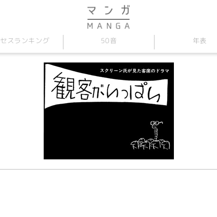
セス
50音
年表
ランキング