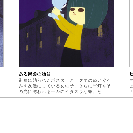
ある街角の物語
ア
街角に貼られたポスターと、クマのぬいぐる
ン
みを友達にしている女の子、さらに街灯やそ
の光に誘われる一匹のイタズラな蛾。そ...