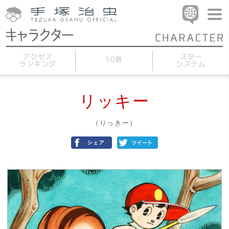
アクセス
スター
50音
ランキング
システム
リッキー
（りっきー）