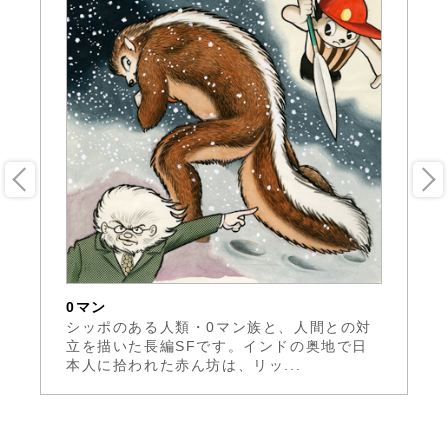
0マン
キ
と
シッポのある人類・0マン族と、人間との対
ア
子
立を描いた長編SFです。インドの奥地で日
開
本人に拾われた赤ん坊は、リッ...
S