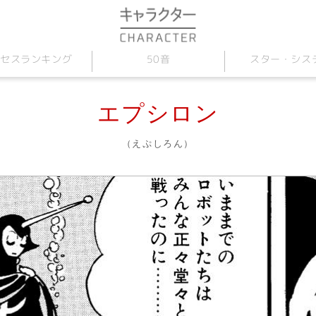
セス
スター
50音
・
ランキング
シス
エプシロン
（えぷしろん）