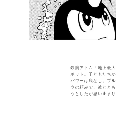
鉄腕アトム「地上最
ボット。子どもたちか
パワーは底なし。プル
ウの頼みで、彼ととも
うとしたが思い止ま