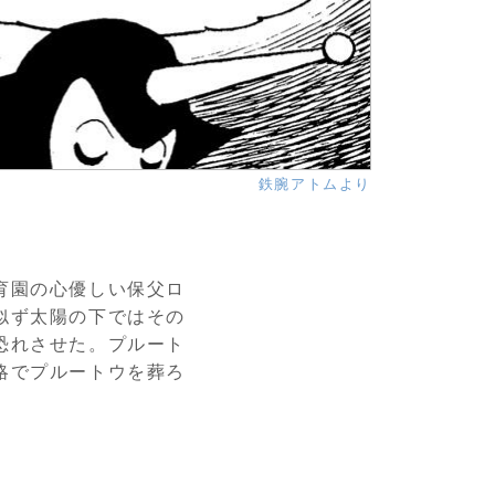
鉄腕アトムより
育園の心優しい保父ロ
似ず太陽の下ではその
恐れさせた。プルート
略でプルートウを葬ろ