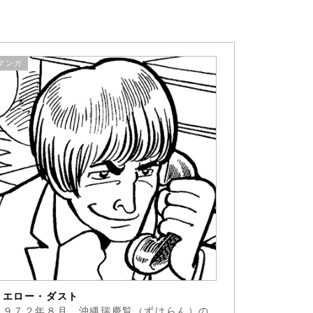
マンガ
イエロー・ダスト
１９７２年８月、沖縄瑞慶覧（ずけらん）の