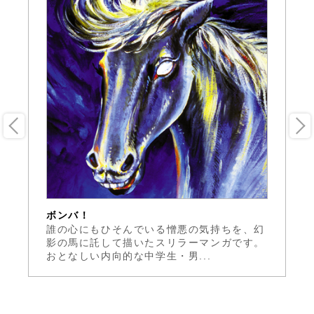
ボンバ！
ユ
三
誰の心にもひそんでいる憎悪の気持ちを、幻
普
に
影の馬に託して描いたスリラーマンガです。
ろ
おとなしい内向的な中学生・男...
フ