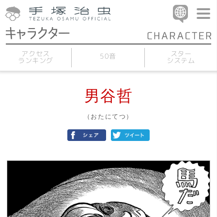
アクセス
スター
50音
ランキング
システム
男谷哲
（おたにてつ）