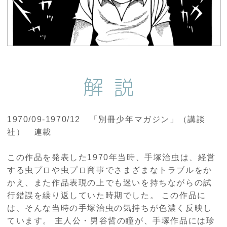
解説
1970/09-1970/12 「別冊少年マガジン」（講談
社） 連載
この作品を発表した1970年当時、手塚治虫は、経営
する虫プロや虫プロ商事でさまざまなトラブルをか
かえ、また作品表現の上でも迷いを持ちながらの試
行錯誤を繰り返していた時期でした。 この作品に
は、そんな当時の手塚治虫の気持ちが色濃く反映し
ています。 主人公・男谷哲の瞳が、手塚作品には珍