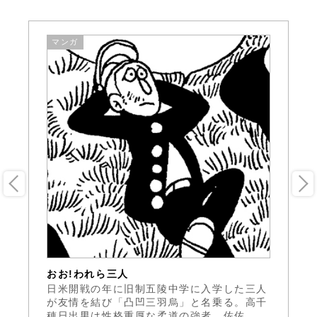
マンガ
おお!われら三人
ピ
ー
日米開戦の年に旧制五陵中学に入学した三人
夕
ス
が友情を結び「凸凹三羽烏」と名乗る。高千
バ
穂日出男は性格重厚な柔道の強者。佐佐...
の