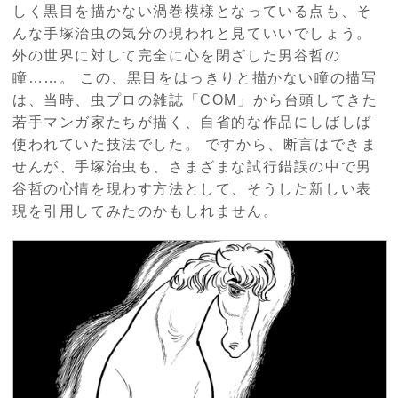
しく黒目を描かない渦巻模様となっている点も、そ
んな手塚治虫の気分の現われと見ていいでしょう。
外の世界に対して完全に心を閉ざした男谷哲の
瞳……。 この、黒目をはっきりと描かない瞳の描写
は、当時、虫プロの雑誌「COM」から台頭してきた
若手マンガ家たちが描く、自省的な作品にしばしば
使われていた技法でした。 ですから、断言はできま
せんが、手塚治虫も、さまざまな試行錯誤の中で男
谷哲の心情を現わす方法として、そうした新しい表
現を引用してみたのかもしれません。