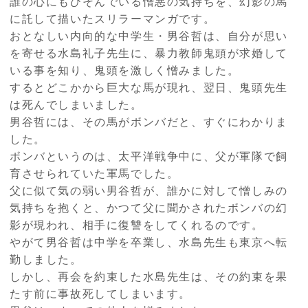
誰の心にもひそんでいる憎悪の気持ちを、幻影の馬
に託して描いたスリラーマンガです。
おとなしい内向的な中学生・男谷哲は、自分が思い
を寄せる水島礼子先生に、暴力教師鬼頭が求婚して
いる事を知り、鬼頭を激しく憎みました。
するとどこかから巨大な馬が現れ、翌日、鬼頭先生
は死んでしまいました。
男谷哲には、その馬がボンバだと、すぐにわかりま
した。
ボンバというのは、太平洋戦争中に、父が軍隊で飼
育させられていた軍馬でした。
父に似て気の弱い男谷哲が、誰かに対して憎しみの
気持ちを抱くと、かつて父に聞かされたボンバの幻
影が現われ、相手に復讐をしてくれるのです。
やがて男谷哲は中学を卒業し、水島先生も東京へ転
勤しました。
しかし、再会を約束した水島先生は、その約束を果
たす前に事故死してしまいます。