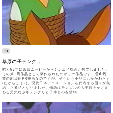
PR
草原の子テングリ
昭和52年に東京ムービーからシンエイ動画が独立しました。
その第1回作品として製作されたのがこの作品です。雪印乳
業の劇場用PR映画なのですが、そういう小品にもかかわらず
(だからこそ?)、現代日本アニメーションを代表する面々が集
結した逸品となりました。物語はモンゴルの大平原をかけま
わる元気な少年テングリと子牛との友情物...