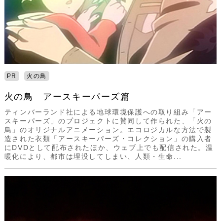
PR
火の鳥
火の鳥 アースキーパーズ篇
ティンバーランド社による地球環境保護への取り組み「アー
スキーパーズ」のプロジェクトに賛同して作られた、「火の
鳥」のオリジナルアニメーション。エコロジカルな方法で製
造された衣類「アースキーパーズ・コレクション」の購入者
にDVDとして配布されたほか、ウェブ上でも配信された。温
暖化により、都市は埋没してしまい、人類・生命...