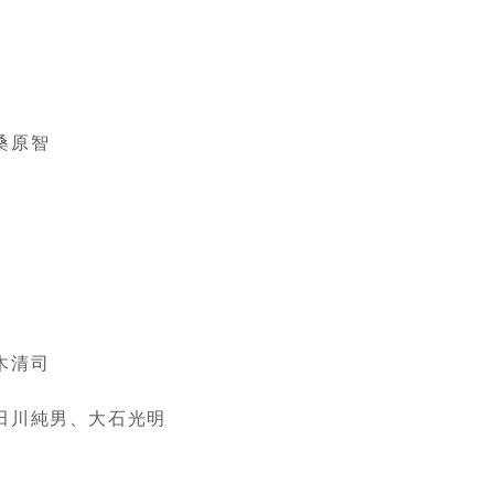
桑原智
木清司
田川純男、大石光明