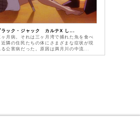
ブラック・ジャック カルテX し...
ブラック・
三ヶ月病。それは三ヶ月湾で捕れた魚を食べ
『ブラック
る近隣の住民たちの体にさまざまな症状が現
あるハード
れる公害病だった。原因は満月川の中流...
ある手塚治虫