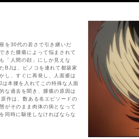
座を30代の若さで引き継いだ
できた腫瘍によって悩まされて
も「人間の顔」にしか見えな
たBJは、ピノコを連れて都築家
かし、すぐに再発し、人面瘡は
BJは本腰を入れてこの特殊な人面
的な過去を聞き、腫瘍の原因は
。原作は、数ある名エピソードの
態がそのまま肉体の病となって
を同時に駆使しなければならな