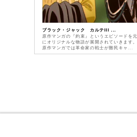
..
ブラック・ジャック カルテIII ...
の芽をふ
原作マンガの『約束』というエピソードを
ていた。弟
にオリジナルな物語が展開されていきます
、どん...
原作マンガでは革命家の戦士が難民キャ...