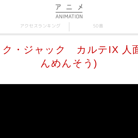
アクセス
50音
ランキング
ク・ジャック カルテIX 人
んめんそう)