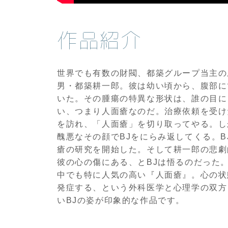
作品紹介
世界でも有数の財閥、都築グループ当主の
男・都築耕一郎。彼は幼い頃から、腹部に
いた。その腫瘍の特異な形状は、誰の目に
い、つまり人面瘡なのだ。治療依頼を受け
を訪れ、「人面瘡」を切り取ってやる。し
醜悪なその顔でBJをにらみ返してくる。
瘡の研究を開始した。そして耕一郎の悲劇
彼の心の傷にある、とBJは悟るのだった
中でも特に人気の高い『人面瘡』。心の状
発症する、という外科医学と心理学の双方
いBJの姿が印象的な作品です。