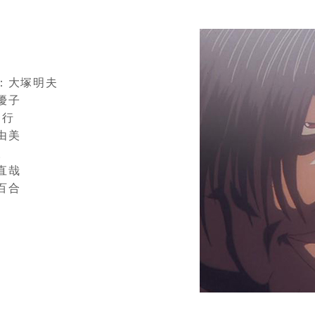
：大塚明夫
優子
秀行
由美
人
直哉
百合