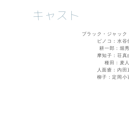
キャスト
ブラック・ジャック
ピノコ：水谷
耕一郎：堀
摩知子：荘真
種田：麦
人面瘡：内田
柳子：定岡小