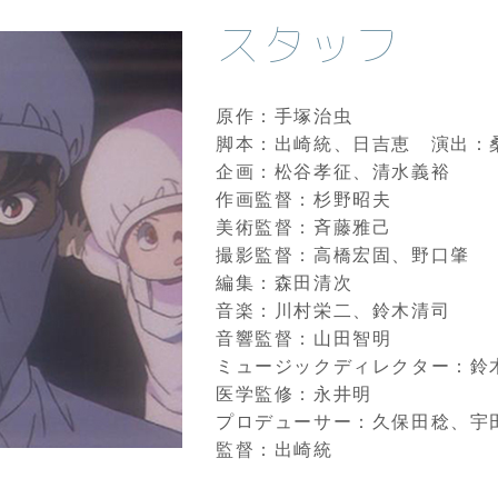
スタッフ
原作：手塚治虫
脚本：出崎統、日吉恵 演出：
企画：松谷孝征、清水義裕
作画監督：杉野昭夫
美術監督：斉藤雅己
撮影監督：高橋宏固、野口肇
編集：森田清次
音楽：川村栄二、鈴木清司
音響監督：山田智明
ミュージックディレクター：鈴
医学監修：永井明
プロデューサー：久保田稔、宇
監督：出崎統